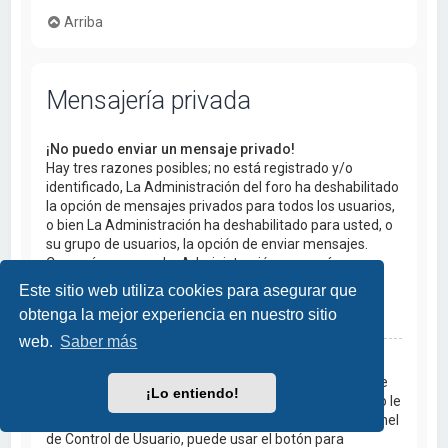
Arriba
Mensajería privada
¡No puedo enviar un mensaje privado!
Hay tres razones posibles; no está registrado y/o
identificado, La Administración del foro ha deshabilitado
la opción de mensajes privados para todos los usuarios,
o bien La Administración ha deshabilitado para usted, o
su grupo de usuarios, la opción de enviar mensajes.
Comuníquese con La Administración para más
información.
Este sitio web utiliza cookies para asegurar que
obtenga la mejor experiencia en nuestro sitio
Arriba
web.
Saber más
¡Recibo mensajes privados no deseados!
Si está recibiendo mensajes maliciosos u ofensivos de
¡Lo entiendo!
un usuario en particular, puede bloquearlo para que no le
pueda enviar mensajes dentro de las opciones del Panel
de Control de Usuario, puede usar el botón para