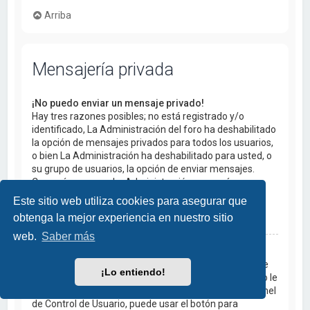
Arriba
Mensajería privada
¡No puedo enviar un mensaje privado!
Hay tres razones posibles; no está registrado y/o
identificado, La Administración del foro ha deshabilitado
la opción de mensajes privados para todos los usuarios,
o bien La Administración ha deshabilitado para usted, o
su grupo de usuarios, la opción de enviar mensajes.
Comuníquese con La Administración para más
información.
Este sitio web utiliza cookies para asegurar que
obtenga la mejor experiencia en nuestro sitio
Arriba
web.
Saber más
¡Recibo mensajes privados no deseados!
Si está recibiendo mensajes maliciosos u ofensivos de
¡Lo entiendo!
un usuario en particular, puede bloquearlo para que no le
pueda enviar mensajes dentro de las opciones del Panel
de Control de Usuario, puede usar el botón para