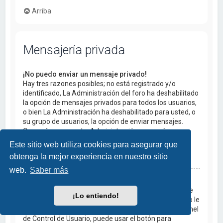
Arriba
Mensajería privada
¡No puedo enviar un mensaje privado!
Hay tres razones posibles; no está registrado y/o
identificado, La Administración del foro ha deshabilitado
la opción de mensajes privados para todos los usuarios,
o bien La Administración ha deshabilitado para usted, o
su grupo de usuarios, la opción de enviar mensajes.
Comuníquese con La Administración para más
información.
Este sitio web utiliza cookies para asegurar que
obtenga la mejor experiencia en nuestro sitio
Arriba
web.
Saber más
¡Recibo mensajes privados no deseados!
Si está recibiendo mensajes maliciosos u ofensivos de
¡Lo entiendo!
un usuario en particular, puede bloquearlo para que no le
pueda enviar mensajes dentro de las opciones del Panel
de Control de Usuario, puede usar el botón para