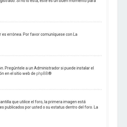
gistrado. Si no lo está, este es un buen momento para
dor es errónea. Por favor comuníquese con La
n. Pregúntele a un Administrador si puede instalar el
ón en el sitio web de
phpBB
®
lla que utilice el foro, la primera imagen está
es publicados por usted o su estatus dentro del foro. La