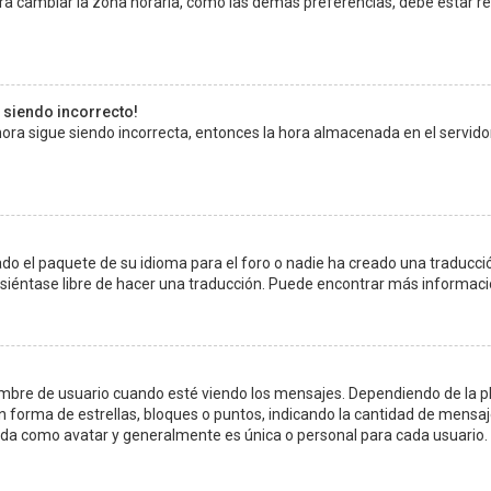
ra cambiar la zona horaria, como las demás preferencias, debe estar re
e siendo incorrecto!
a hora sigue siendo incorrecta, entonces la hora almacenada en el servi
do el paquete de su idioma para el foro o nadie ha creado una traducció
, siéntase libre de hacer una traducción. Puede encontrar más informaci
e de usuario cuando esté viendo los mensajes. Dependiendo de la planti
n forma de estrellas, bloques o puntos, indicando la cantidad de mensaj
a como avatar y generalmente es única o personal para cada usuario.