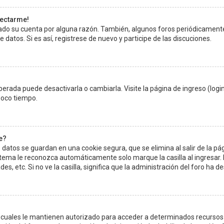
nectarme!
rrado su cuenta por alguna razón. También, algunos foros periódicamen
 datos. Si es así, registrese de nuevo y participe de las discuciones.
erada puede desactivarla o cambiarla. Visite la página de ingreso (login
poco tiempo.
e?
 datos se guardan en una cookie segura, que se elimina al salir de la pá
stema le reconozca automáticamente solo marque la casilla al ingresar.
es, etc. Si no ve la casilla, significa que la administración del foro ha de
s cuales le mantienen autorizado para acceder a determinados recursos d