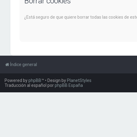
Borrar cookies
¿Está seguro de que quiere borrar todas las cookies de este
Índice general
Powered by
phpBB
™
• Design by
PlanetStyles
Traducción al español por
phpBB España