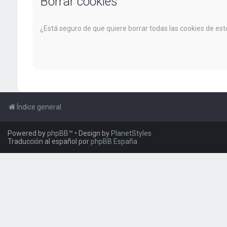
Borrar cookies
¿Está seguro de que quiere borrar todas las cookies de este
Índice general
Powered by
phpBB
™
• Design by
PlanetStyles
Traducción al español por
phpBB España