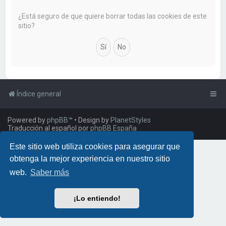
a
r
¿Está seguro de que quiere borrar todas las cookies de este
sitio?
Índice general
Powered by
phpBB
™
• Design by
PlanetStyles
Traducción al español por
phpBB España
Este sitio web utiliza cookies para asegurar que
obtenga la mejor experiencia en nuestro sitio
web.
Saber más
¡Lo entiendo!