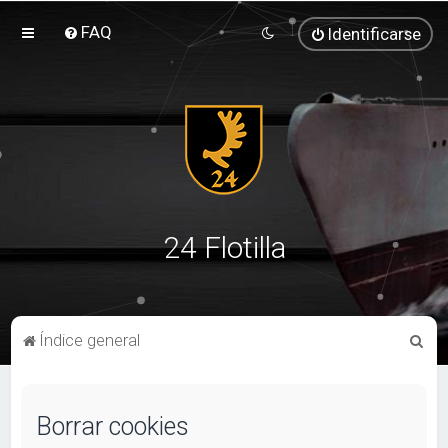
FAQ
Identificarse
24 Flotilla
B
Índice general
u
s
Borrar cookies
c