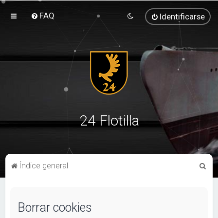
FAQ
Identificarse
24 Flotilla
B
Índice general
u
s
Borrar cookies
c