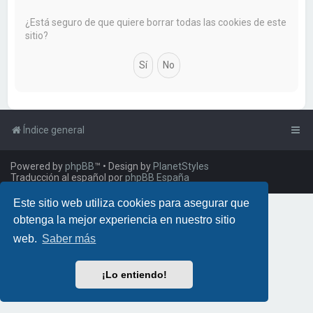
a
r
¿Está seguro de que quiere borrar todas las cookies de este
sitio?
Índice general
Powered by
phpBB
™
• Design by
PlanetStyles
Traducción al español por
phpBB España
Este sitio web utiliza cookies para asegurar que
obtenga la mejor experiencia en nuestro sitio
web.
Saber más
¡Lo entiendo!