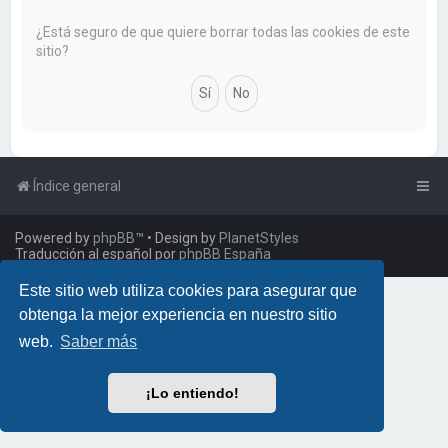
a
r
¿Está seguro de que quiere borrar todas las cookies de este
sitio?
Índice general
Powered by
phpBB
™
• Design by
PlanetStyles
Traducción al español por
phpBB España
Este sitio web utiliza cookies para asegurar que
obtenga la mejor experiencia en nuestro sitio
web.
Saber más
¡Lo entiendo!