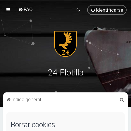
FAQ
Identificarse
24 Flotilla
B
Índice general
u
s
Borrar cookies
c