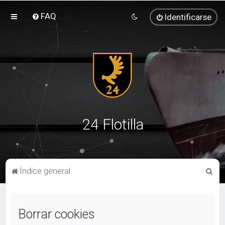
FAQ
Identificarse
24 Flotilla
B
Índice general
u
s
Borrar cookies
c