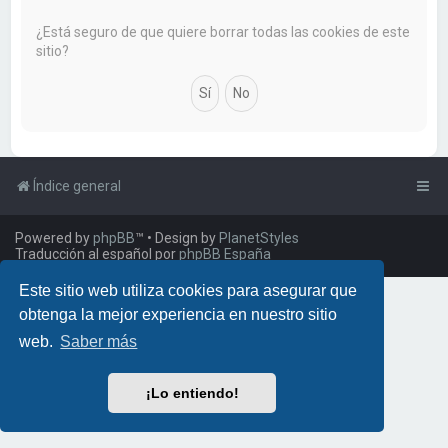
a
r
¿Está seguro de que quiere borrar todas las cookies de este
sitio?
Índice general
Powered by
phpBB
™
• Design by
PlanetStyles
Traducción al español por
phpBB España
Este sitio web utiliza cookies para asegurar que
obtenga la mejor experiencia en nuestro sitio
web.
Saber más
¡Lo entiendo!