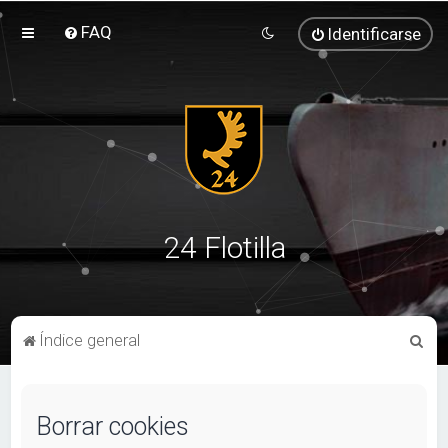
FAQ
Identificarse
24 Flotilla
B
Índice general
u
s
Borrar cookies
c