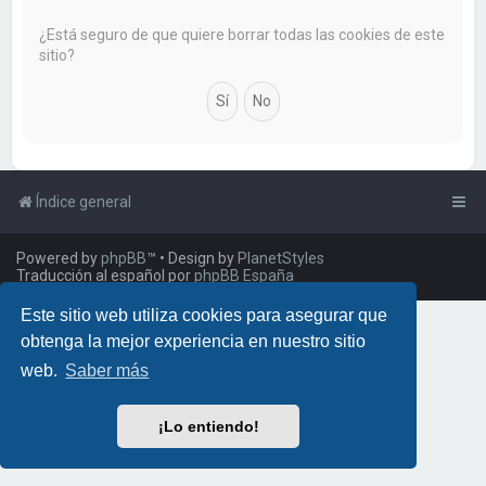
a
r
¿Está seguro de que quiere borrar todas las cookies de este
sitio?
Índice general
Powered by
phpBB
™
• Design by
PlanetStyles
Traducción al español por
phpBB España
Este sitio web utiliza cookies para asegurar que
obtenga la mejor experiencia en nuestro sitio
web.
Saber más
¡Lo entiendo!