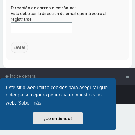
a
Dirección de correo electrónico:
r
Esta debe ser la dirección de email que introdujo al
registrarse.
Índice general
Este sitio web utiliza cookies para asegurar que
Powered by
phpBB
™
• Design by
PlanetStyles
obtenga la mejor experiencia en nuestro sitio
Traducción al español por
phpBB España
web.
Saber más
¡Lo entiendo!