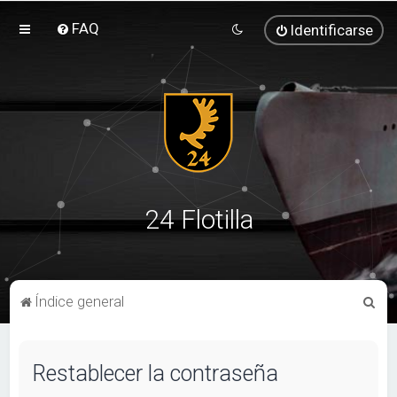
FAQ
Identificarse
24 Flotilla
B
Índice general
u
s
Restablecer la contraseña
c