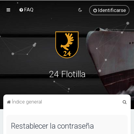
FAQ
Identificarse
24 Flotilla
B
Índice general
u
s
Restablecer la contraseña
c