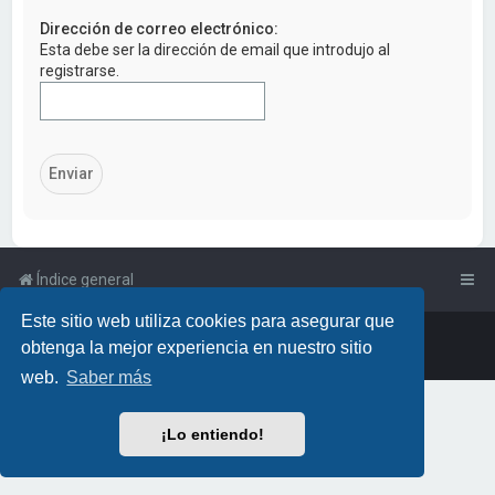
a
Dirección de correo electrónico:
r
Esta debe ser la dirección de email que introdujo al
registrarse.
Índice general
Este sitio web utiliza cookies para asegurar que
Powered by
phpBB
™
• Design by
PlanetStyles
obtenga la mejor experiencia en nuestro sitio
Traducción al español por
phpBB España
web.
Saber más
¡Lo entiendo!