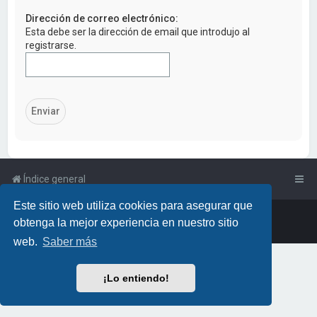
a
Dirección de correo electrónico:
r
Esta debe ser la dirección de email que introdujo al
registrarse.
Índice general
Este sitio web utiliza cookies para asegurar que
Powered by
phpBB
™
• Design by
PlanetStyles
obtenga la mejor experiencia en nuestro sitio
Traducción al español por
phpBB España
web.
Saber más
¡Lo entiendo!