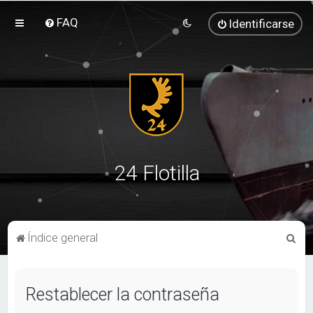
FAQ
Identificarse
24 Flotilla
B
Índice general
u
s
Restablecer la contraseña
c