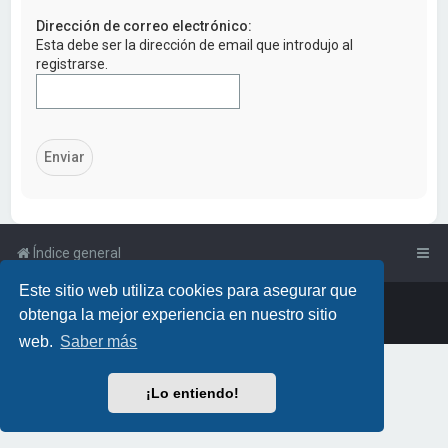
a
Dirección de correo electrónico:
r
Esta debe ser la dirección de email que introdujo al
registrarse.
Índice general
Este sitio web utiliza cookies para asegurar que
Powered by
phpBB
™
• Design by
PlanetStyles
obtenga la mejor experiencia en nuestro sitio
Traducción al español por
phpBB España
web.
Saber más
¡Lo entiendo!