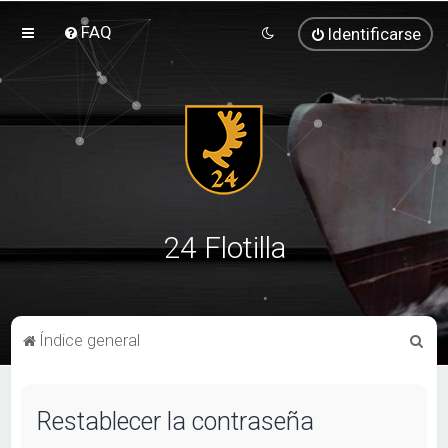
FAQ
Identificarse
24 Flotilla
B
Índice general
u
s
Restablecer la contraseña
c