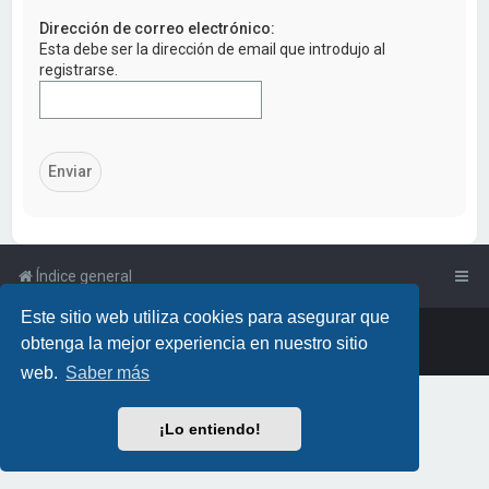
a
Dirección de correo electrónico:
r
Esta debe ser la dirección de email que introdujo al
registrarse.
Índice general
Este sitio web utiliza cookies para asegurar que
Powered by
phpBB
™
• Design by
PlanetStyles
obtenga la mejor experiencia en nuestro sitio
Traducción al español por
phpBB España
web.
Saber más
¡Lo entiendo!