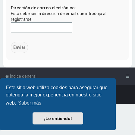
a
Dirección de correo electrónico:
r
Esta debe ser la dirección de email que introdujo al
registrarse.
Índice general
Este sitio web utiliza cookies para asegurar que
Powered by
phpBB
™
• Design by
PlanetStyles
obtenga la mejor experiencia en nuestro sitio
Traducción al español por
phpBB España
web.
Saber más
¡Lo entiendo!