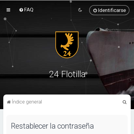
FAQ
Identificarse
24 Flotilla
B
Índice general
u
s
Restablecer la contraseña
c