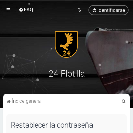
FAQ
Identificarse
24 Flotilla
B
Índice general
u
s
Restablecer la contraseña
c