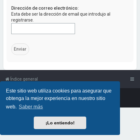
a
Dirección de correo electrónico:
r
Esta debe ser la dirección de email que introdujo al
registrarse.
Índice general
Este sitio web utiliza cookies para asegurar que
Powered by
phpBB
™
• Design by
PlanetStyles
obtenga la mejor experiencia en nuestro sitio
Traducción al español por
phpBB España
web.
Saber más
¡Lo entiendo!