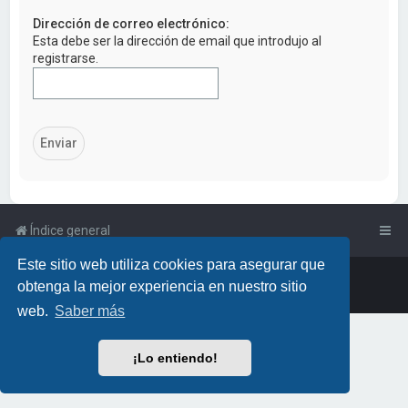
a
Dirección de correo electrónico:
r
Esta debe ser la dirección de email que introdujo al
registrarse.
Índice general
Este sitio web utiliza cookies para asegurar que
Powered by
phpBB
™
• Design by
PlanetStyles
obtenga la mejor experiencia en nuestro sitio
Traducción al español por
phpBB España
web.
Saber más
¡Lo entiendo!