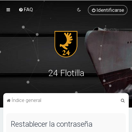
FAQ
Identificarse
24 Flotilla
B
Índice general
u
s
Restablecer la contraseña
c