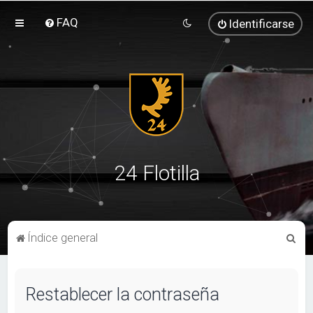
FAQ
Identificarse
24 Flotilla
B
Índice general
u
s
Restablecer la contraseña
c