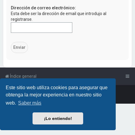
a
Dirección de correo electrónico:
r
Esta debe ser la dirección de email que introdujo al
registrarse.
Índice general
Este sitio web utiliza cookies para asegurar que
Powered by
phpBB
™
• Design by
PlanetStyles
obtenga la mejor experiencia en nuestro sitio
Traducción al español por
phpBB España
web.
Saber más
¡Lo entiendo!