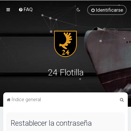
FAQ
Identificarse
24 Flotilla
B
Índice general
u
s
Restablecer la contraseña
c