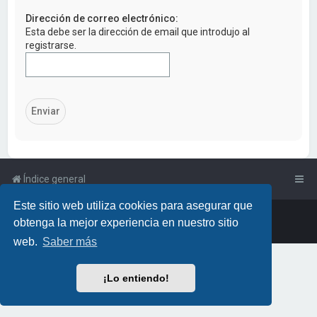
a
Dirección de correo electrónico:
r
Esta debe ser la dirección de email que introdujo al
registrarse.
Índice general
Este sitio web utiliza cookies para asegurar que
Powered by
phpBB
™
• Design by
PlanetStyles
obtenga la mejor experiencia en nuestro sitio
Traducción al español por
phpBB España
web.
Saber más
¡Lo entiendo!