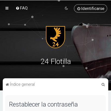
FAQ
Identificarse
24 Flotilla
B
Índice general
u
s
Restablecer la contraseña
c