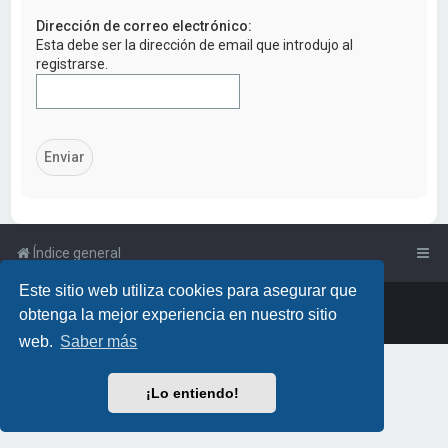
a
Dirección de correo electrónico:
r
Esta debe ser la dirección de email que introdujo al
registrarse.
Índice general
Este sitio web utiliza cookies para asegurar que
Powered by
phpBB
™
• Design by
PlanetStyles
obtenga la mejor experiencia en nuestro sitio
Traducción al español por
phpBB España
web.
Saber más
¡Lo entiendo!