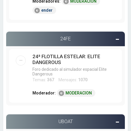
Moderadores:
MODERACION
ender
24FE
24ª FLOTILLA ESTELAR: ELITE
DANGEROUS
Foro dedicado al simulador espacial Elite
Dangerous
Temas:
367
Mensajes:
1070
Moderador:
MODERACION
UBOAT