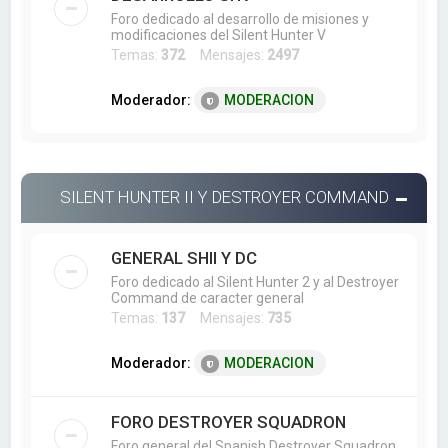
Foro dedicado al desarrollo de misiones y
modificaciones del Silent Hunter V
Temas:
372
Mensajes:
2497
Moderador:
MODERACION
SILENT HUNTER II Y DESTROYER COMMAND
GENERAL SHII Y DC
Foro dedicado al Silent Hunter 2 y al Destroyer
Command de caracter general
Temas:
137
Mensajes:
735
Moderador:
MODERACION
FORO DESTROYER SQUADRON
Foro general del Spanish Destroyer Squadron