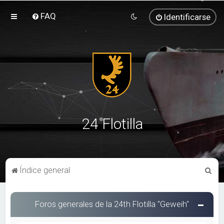
FAQ
Identificarse
24 Flotilla
B
Índice general
u
s
Foros generales de la 24th Flotilla "Geweih"
c