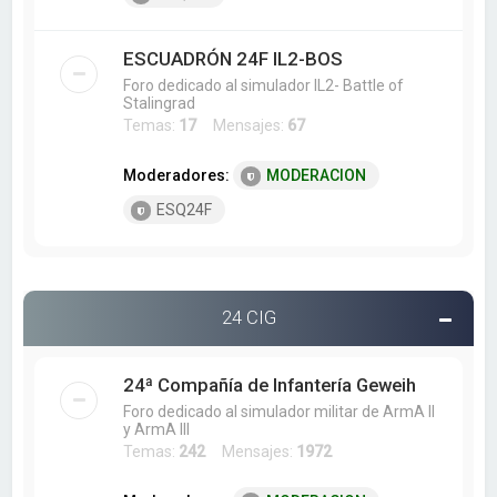
ESCUADRÓN 24F IL2-BOS
Foro dedicado al simulador IL2- Battle of
Stalingrad
Temas:
17
Mensajes:
67
Moderadores:
MODERACION
ESQ24F
24 CIG
24ª Compañía de Infantería Geweih
Foro dedicado al simulador militar de ArmA II
y ArmA III
Temas:
242
Mensajes:
1972