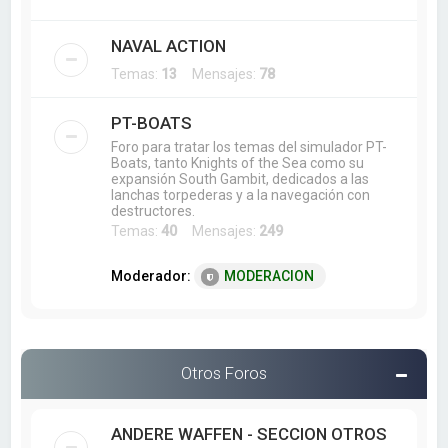
NAVAL ACTION
Temas:
13
Mensajes:
78
PT-BOATS
Foro para tratar los temas del simulador PT-
Boats, tanto Knights of the Sea como su
expansión South Gambit, dedicados a las
lanchas torpederas y a la navegación con
destructores.
Temas:
40
Mensajes:
249
Moderador:
MODERACION
Otros Foros
ANDERE WAFFEN - SECCION OTROS