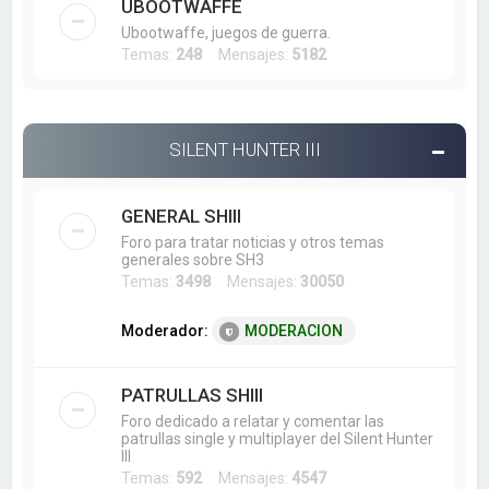
UBOOTWAFFE
Ubootwaffe, juegos de guerra.
Temas:
248
Mensajes:
5182
SILENT HUNTER III
GENERAL SHIII
Foro para tratar noticias y otros temas
generales sobre SH3
Temas:
3498
Mensajes:
30050
Moderador:
MODERACION
PATRULLAS SHIII
Foro dedicado a relatar y comentar las
patrullas single y multiplayer del Silent Hunter
III
Temas:
592
Mensajes:
4547