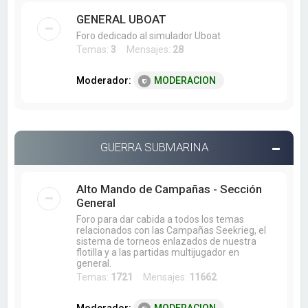
GENERAL UBOAT
Foro dedicado al simulador Uboat
Temas:
3
Mensajes:
28
Moderador:
MODERACION
GUERRA SUBMARINA
Alto Mando de Campañas - Sección
General
Foro para dar cabida a todos los temas
relacionados con las Campañas Seekrieg, el
sistema de torneos enlazados de nuestra
flotilla y a las partidas multijugador en
general.
Temas:
1721
Mensajes:
11662