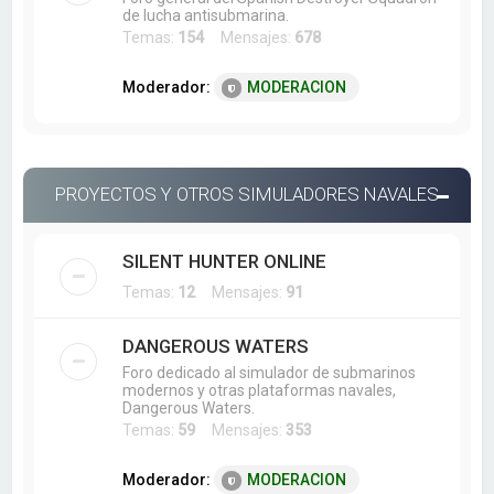
de lucha antisubmarina.
Temas:
154
Mensajes:
678
Moderador:
MODERACION
PROYECTOS Y OTROS SIMULADORES NAVALES
SILENT HUNTER ONLINE
Temas:
12
Mensajes:
91
DANGEROUS WATERS
Foro dedicado al simulador de submarinos
modernos y otras plataformas navales,
Dangerous Waters.
Temas:
59
Mensajes:
353
Moderador:
MODERACION