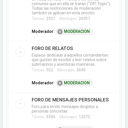
comunes que en ella se tratan ("Off-Topic").
Todas las restricciones de moderación
también se aplican en esta sección.
Temas:
2921
Mensajes:
26937
Moderador:
MODERACION
FORO DE RELATOS
Espacio dedicado a aquellos comandantes
que gusten de escribir y leer relatos sobre
submarinos y aventuras marineras.
Temas:
922
Mensajes:
5640
Moderador:
MODERACION
FORO DE MENSAJES PERSONALES
Foro para emitir mensajes dirigidos a
personas concretas.
Temas:
3384
Mensajes:
12572