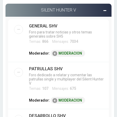
SILENT HUNTER V
GENERAL SHV
Foro para tratar noticias y otros temas
generales sobre SH5
Temas:
866
Mensajes:
7034
Moderador:
MODERACION
PATRULLAS SHV
Foro dedicado a relatar y comentar las
patrullas single y multiplayer del Silent Hunter
V
Temas:
107
Mensajes:
675
Moderador:
MODERACION
DESARROLLO SHV