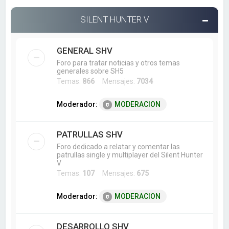
SILENT HUNTER V
GENERAL SHV
Foro para tratar noticias y otros temas
generales sobre SH5
Temas:
866
Mensajes:
7034
Moderador:
MODERACION
PATRULLAS SHV
Foro dedicado a relatar y comentar las
patrullas single y multiplayer del Silent Hunter
V
Temas:
107
Mensajes:
675
Moderador:
MODERACION
DESARROLLO SHV