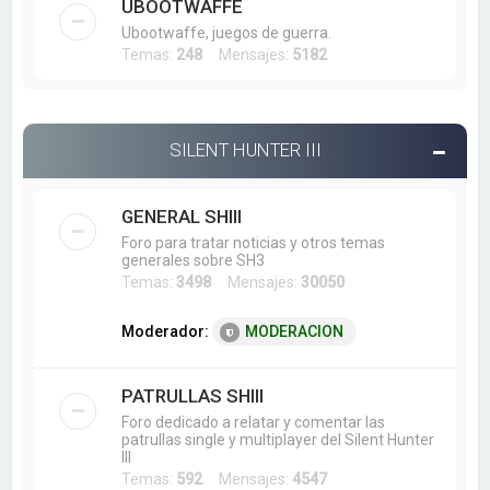
UBOOTWAFFE
Ubootwaffe, juegos de guerra.
Temas:
248
Mensajes:
5182
SILENT HUNTER III
GENERAL SHIII
Foro para tratar noticias y otros temas
generales sobre SH3
Temas:
3498
Mensajes:
30050
Moderador:
MODERACION
PATRULLAS SHIII
Foro dedicado a relatar y comentar las
patrullas single y multiplayer del Silent Hunter
III
Temas:
592
Mensajes:
4547