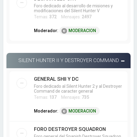
Foro dedicado al desarrollo de misiones y
modificaciones del Silent Hunter V
Temas:
372
Mensajes:
2497
Moderador:
MODERACION
SILENT HUNTER II Y DESTROYER COMMAND
GENERAL SHII Y DC
Foro dedicado al Silent Hunter 2 y al Destroyer
Command de caracter general
Temas:
137
Mensajes:
735
Moderador:
MODERACION
FORO DESTROYER SQUADRON
Foro general del Spanish Destroyer Squadron