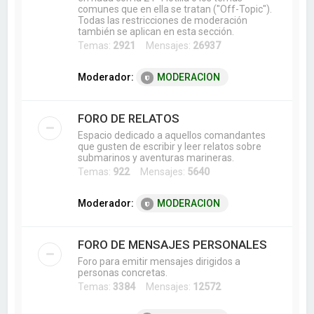
comunes que en ella se tratan ("Off-Topic").
Todas las restricciones de moderación
también se aplican en esta sección.
Temas:
2921
Mensajes:
26937
Moderador:
MODERACION
FORO DE RELATOS
Espacio dedicado a aquellos comandantes
que gusten de escribir y leer relatos sobre
submarinos y aventuras marineras.
Temas:
922
Mensajes:
5640
Moderador:
MODERACION
FORO DE MENSAJES PERSONALES
Foro para emitir mensajes dirigidos a
personas concretas.
Temas:
3384
Mensajes:
12572