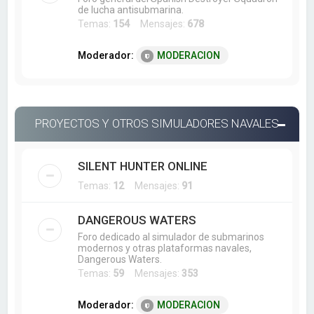
de lucha antisubmarina.
Temas:
154
Mensajes:
678
Moderador:
MODERACION
PROYECTOS Y OTROS SIMULADORES NAVALES
SILENT HUNTER ONLINE
Temas:
12
Mensajes:
91
DANGEROUS WATERS
Foro dedicado al simulador de submarinos
modernos y otras plataformas navales,
Dangerous Waters.
Temas:
59
Mensajes:
353
Moderador:
MODERACION