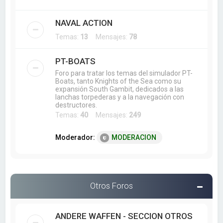
NAVAL ACTION
Temas:
13
Mensajes:
78
PT-BOATS
Foro para tratar los temas del simulador PT-
Boats, tanto Knights of the Sea como su
expansión South Gambit, dedicados a las
lanchas torpederas y a la navegación con
destructores.
Temas:
40
Mensajes:
249
Moderador:
MODERACION
Otros Foros
ANDERE WAFFEN - SECCION OTROS