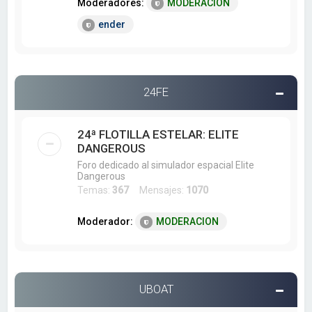
Moderadores:
MODERACION
ender
24FE
24ª FLOTILLA ESTELAR: ELITE
DANGEROUS
Foro dedicado al simulador espacial Elite
Dangerous
Temas:
367
Mensajes:
1070
Moderador:
MODERACION
UBOAT