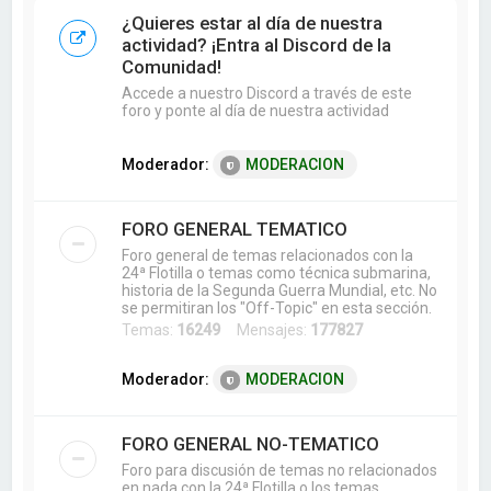
a
¿Quieres estar al día de nuestra
r
actividad? ¡Entra al Discord de la
Comunidad!
Accede a nuestro Discord a través de este
foro y ponte al día de nuestra actividad
Moderador:
MODERACION
FORO GENERAL TEMATICO
Foro general de temas relacionados con la
24ª Flotilla o temas como técnica submarina,
historia de la Segunda Guerra Mundial, etc. No
se permitiran los "Off-Topic" en esta sección.
Temas:
16249
Mensajes:
177827
Moderador:
MODERACION
FORO GENERAL NO-TEMATICO
Foro para discusión de temas no relacionados
en nada con la 24ª Flotilla o los temas