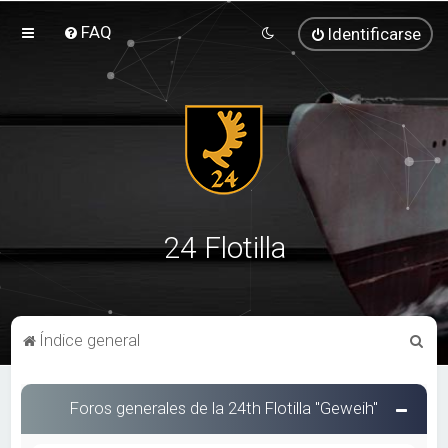
FAQ
Identificarse
24 Flotilla
B
Índice general
u
s
Foros generales de la 24th Flotilla "Geweih"
c