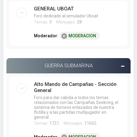
GENERAL UBOAT
Foro dedicado al simulador Uboat
Temas:
3
Mensajes:
28
Moderador:
MODERACION
GUERRA SUBMARINA
Alto Mando de Campañas - Sección
General
Foro para dar cabida a todos los temas
relacionados con las Campañas Seekrieg, el
sistema de torneos enlazados de nuestra
flotilla y a las partidas multijugador en
general.
Temas:
1721
Mensajes:
11662