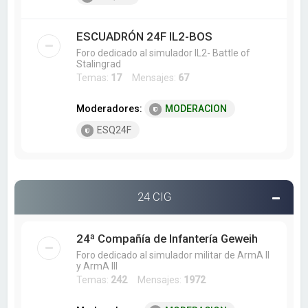
ESCUADRÓN 24F IL2-BOS
Foro dedicado al simulador IL2- Battle of
Stalingrad
Temas:
17
Mensajes:
67
Moderadores:
MODERACION
ESQ24F
24 CIG
24ª Compañía de Infantería Geweih
Foro dedicado al simulador militar de ArmA II
y ArmA III
Temas:
242
Mensajes:
1972