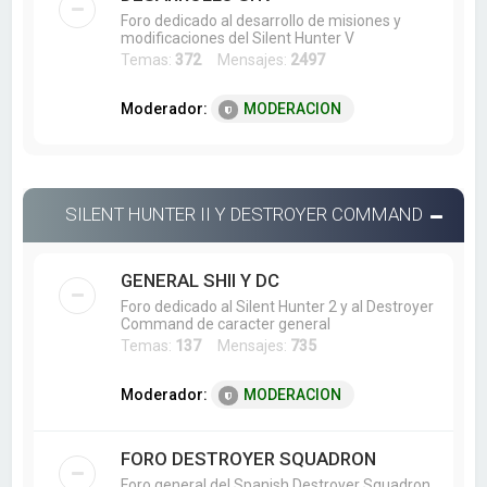
Foro dedicado al desarrollo de misiones y
modificaciones del Silent Hunter V
Temas:
372
Mensajes:
2497
Moderador:
MODERACION
SILENT HUNTER II Y DESTROYER COMMAND
GENERAL SHII Y DC
Foro dedicado al Silent Hunter 2 y al Destroyer
Command de caracter general
Temas:
137
Mensajes:
735
Moderador:
MODERACION
FORO DESTROYER SQUADRON
Foro general del Spanish Destroyer Squadron