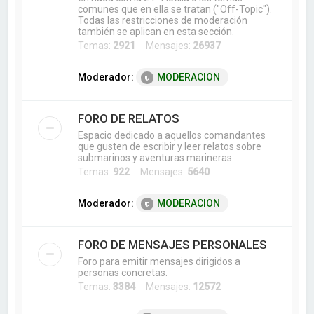
comunes que en ella se tratan ("Off-Topic").
Todas las restricciones de moderación
también se aplican en esta sección.
Temas:
2921
Mensajes:
26937
Moderador:
MODERACION
FORO DE RELATOS
Espacio dedicado a aquellos comandantes
que gusten de escribir y leer relatos sobre
submarinos y aventuras marineras.
Temas:
922
Mensajes:
5640
Moderador:
MODERACION
FORO DE MENSAJES PERSONALES
Foro para emitir mensajes dirigidos a
personas concretas.
Temas:
3384
Mensajes:
12572