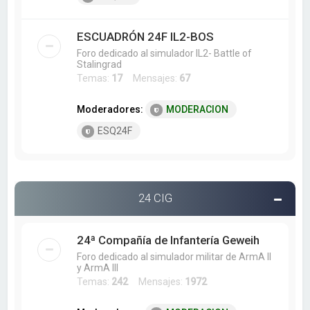
ESCUADRÓN 24F IL2-BOS
Foro dedicado al simulador IL2- Battle of
Stalingrad
Temas:
17
Mensajes:
67
Moderadores:
MODERACION
ESQ24F
24 CIG
24ª Compañía de Infantería Geweih
Foro dedicado al simulador militar de ArmA II
y ArmA III
Temas:
242
Mensajes:
1972