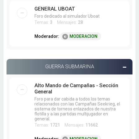
GENERAL UBOAT
Foro dedicado al simulador Uboat
Temas:
3
Mensajes:
28
Moderador:
MODERACION
GUERRA SUBMARINA
Alto Mando de Campañas - Sección
General
Foro para dar cabida a todos los temas
relacionados con las Campañas Seekrieg, el
sistema de torneos enlazados de nuestra
flotilla y a las partidas multijugador en
general.
Temas:
1721
Mensajes:
11662