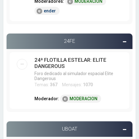
Moderadores:
MODERACION
ender
24FE
24ª FLOTILLA ESTELAR: ELITE
DANGEROUS
Foro dedicado al simulador espacial Elite
Dangerous
Temas:
367
Mensajes:
1070
Moderador:
MODERACION
UBOAT