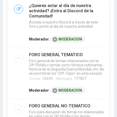
a
¿Quieres estar al día de nuestra
r
actividad? ¡Entra al Discord de la
Comunidad!
Accede a nuestro Discord a través de este
foro y ponte al día de nuestra actividad
Moderador:
MODERACION
FORO GENERAL TEMATICO
Foro general de temas relacionados con la
24ª Flotilla o temas como técnica submarina,
historia de la Segunda Guerra Mundial, etc. No
se permitiran los "Off-Topic" en esta sección.
Temas:
16249
Mensajes:
177827
Moderador:
MODERACION
FORO GENERAL NO-TEMATICO
Foro para discusión de temas no relacionados
en nada con la 24ª Flotilla o los temas