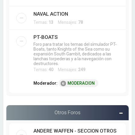
NAVAL ACTION
Temas:
13
Mensajes:
78
PT-BOATS
Foro para tratar los temas del simulador PT-
Boats, tanto Knights of the Sea como su
expansión South Gambit, dedicados a las
lanchas torpederas y a la navegación con
destructores.
Temas:
40
Mensajes:
249
Moderador:
MODERACION
Otros Foros
ANDERE WAFFEN - SECCION OTROS