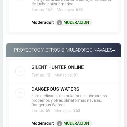
de lucha antisubmarina.
Temas:
154
Mensajes:
678
Moderador:
MODERACION
PROYECTOS Y OTROS SIMULADORES NAVALES
SILENT HUNTER ONLINE
Temas:
12
Mensajes:
91
DANGEROUS WATERS
Foro dedicado al simulador de submarinos
modernos y otras plataformas navales,
Dangerous Waters.
Temas:
59
Mensajes:
353
Moderador:
MODERACION