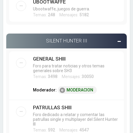
UBOOTWAFFE
Ubootwaffe, juegos de guerra.
Temas:
248
Mensajes:
5182
SILENT HUNTER III
GENERAL SHIII
Foro para tratar noticias y otros temas
generales sobre SH3
Temas:
3498
Mensajes:
30050
Moderador:
MODERACION
PATRULLAS SHIII
Foro dedicado a relatar y comentar las
patrullas single y multiplayer del Silent Hunter
III
Temas:
592
Mensajes:
4547