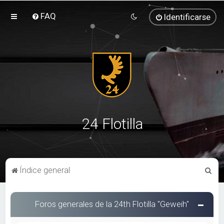
FAQ
Identificarse
24 Flotilla
B
Índice general
u
s
Foros generales de la 24th Flotilla "Geweih"
c