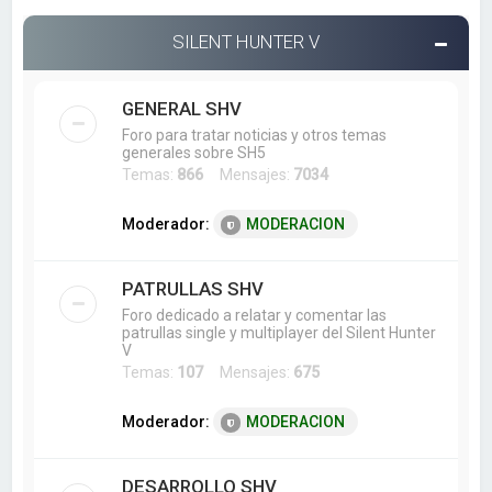
SILENT HUNTER V
GENERAL SHV
Foro para tratar noticias y otros temas
generales sobre SH5
Temas:
866
Mensajes:
7034
Moderador:
MODERACION
PATRULLAS SHV
Foro dedicado a relatar y comentar las
patrullas single y multiplayer del Silent Hunter
V
Temas:
107
Mensajes:
675
Moderador:
MODERACION
DESARROLLO SHV