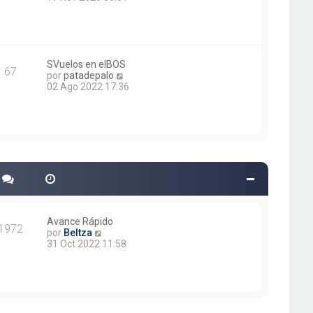
e
r
n
ú
s
l
a
t
j
i
e
m
SVuelos en elBOS
67
o
V
por
patadepalo
m
e
02 Ago 2022 17:36
e
r
n
ú
s
l
a
t
j
i
e
m
o
m
e
n
s
a
Avance Rápido
1972
j
V
por
Beltza
e
e
31 Oct 2022 11:58
r
ú
l
t
i
m