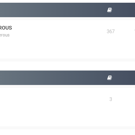
EROUS
367
erous
3