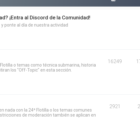
dad? ¡Entra al Discord de la Comunidad!
y ponte al día de nuestra actividad
16249
1
Flotilla o temas como técnica submarina, historia
iran los "Off-Topic" en esta sección.
2921
n nada con la 24ª Flotilla o los temas comunes
restricciones de moderación también se aplican en