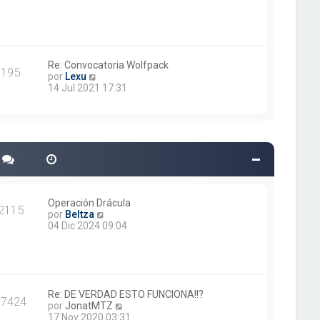
r
ú
l
t
i
m
Re: Convocatoria Wolfpack
195
V
o
por
Lexu
e
m
14 Jul 2021 17:31
r
e
ú
n
l
s
t
a
i
j
m
e
o
m
e
n
Operación Drácula
2115
s
V
por
Beltza
a
e
04 Dic 2024 09:04
j
r
e
ú
l
t
i
m
Re: DE VERDAD ESTO FUNCIONA!!?
17424
o
V
por
JonatMTZ
m
e
17 Nov 2020 03:31