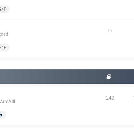
24F
17
ngrad
24F
242
 ArmA III
er