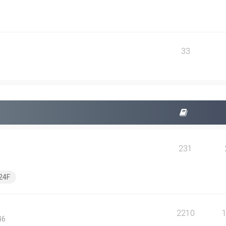
33
231
24F
2210
46