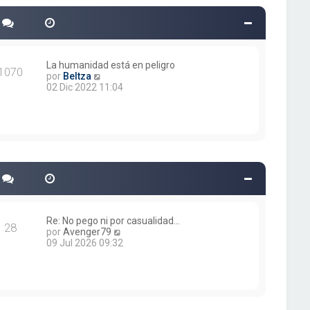
o
m
e
n
s
a
La humanidad está en peligro
1070
j
V
por
Beltza
e
e
02 Dic 2022 11:04
r
ú
l
t
i
m
o
m
e
n
s
a
Re: No pego ni por casualidad…
28
j
V
por
Avenger79
e
e
09 Jul 2026 09:32
r
ú
l
t
i
m