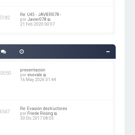
a
t
j
i
e
m
Re: U45 - JAVIER078 -
5182
o
V
por
Javier078
m
e
21 Feb 2020 00:07
e
r
n
ú
s
l
a
t
j
i
e
m
o
m
e
presentacion
n
30050
V
por
esovale
s
e
16 May 2026 01:44
a
r
j
ú
e
l
t
i
m
Re: Evasión destructores
4547
o
V
por
Friede Rösing
m
e
30 Dic 2017 08:03
e
r
n
ú
s
l