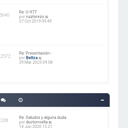
m
o
m
Re: U-977
5640
e
V
por
ruizlorezo
n
e
07 Oct 2019 09:49
s
r
a
ú
j
l
e
t
i
m
o
Re: Presentación.-
12572
V
m
por
Beltza
e
e
29 Mar 2023 09:58
r
n
ú
s
l
a
t
j
i
e
m
o
m
e
n
s
a
Re: Saludos y alguna duda.
228
j
V
por
ductorroella
e
e
14 Jun 2020 15:21