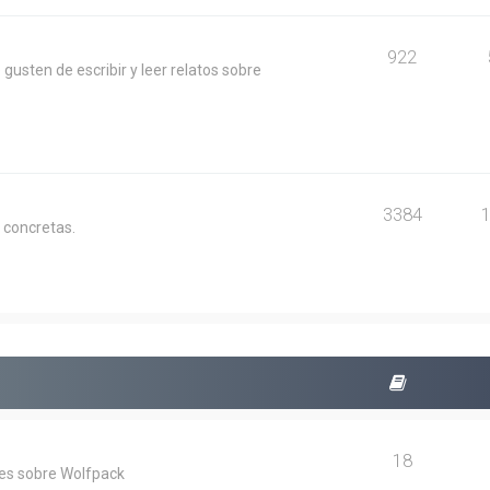
922
usten de escribir y leer relatos sobre
3384
 concretas.
18
les sobre Wolfpack