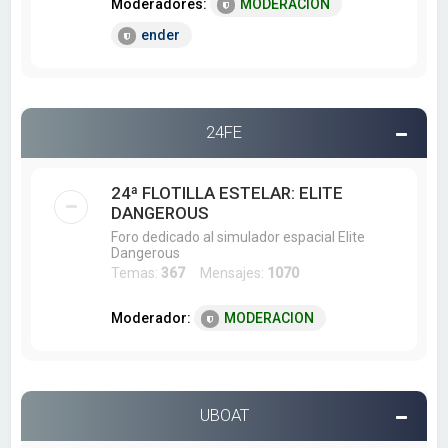
Moderadores:
MODERACION
ender
24FE
24ª FLOTILLA ESTELAR: ELITE
DANGEROUS
Foro dedicado al simulador espacial Elite
Dangerous
Temas:
367
Mensajes:
1070
Moderador:
MODERACION
UBOAT