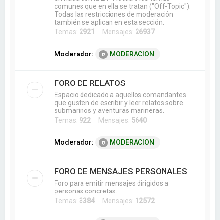
comunes que en ella se tratan ("Off-Topic").
Todas las restricciones de moderación
también se aplican en esta sección.
Temas:
2921
Mensajes:
26937
Moderador:
MODERACION
FORO DE RELATOS
Espacio dedicado a aquellos comandantes
que gusten de escribir y leer relatos sobre
submarinos y aventuras marineras.
Temas:
922
Mensajes:
5640
Moderador:
MODERACION
FORO DE MENSAJES PERSONALES
Foro para emitir mensajes dirigidos a
personas concretas.
Temas:
3384
Mensajes:
12572