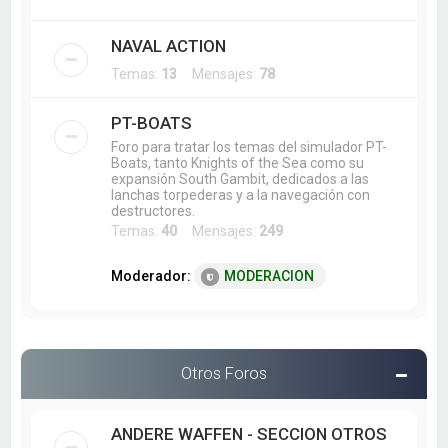
NAVAL ACTION
Temas:
13
Mensajes:
78
PT-BOATS
Foro para tratar los temas del simulador PT-
Boats, tanto Knights of the Sea como su
expansión South Gambit, dedicados a las
lanchas torpederas y a la navegación con
destructores.
Temas:
40
Mensajes:
249
Moderador:
MODERACION
Otros Foros
ANDERE WAFFEN - SECCION OTROS