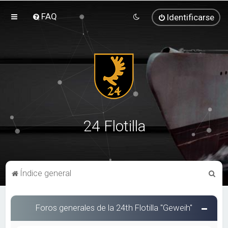
FAQ
Identificarse
24 Flotilla
B
Índice general
u
s
Foros generales de la 24th Flotilla "Geweih"
c