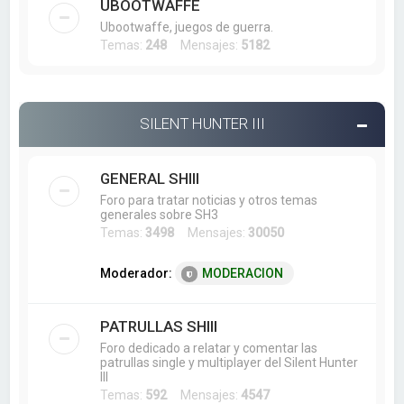
UBOOTWAFFE
Ubootwaffe, juegos de guerra.
Temas:
248
Mensajes:
5182
SILENT HUNTER III
GENERAL SHIII
Foro para tratar noticias y otros temas
generales sobre SH3
Temas:
3498
Mensajes:
30050
Moderador:
MODERACION
PATRULLAS SHIII
Foro dedicado a relatar y comentar las
patrullas single y multiplayer del Silent Hunter
III
Temas:
592
Mensajes:
4547