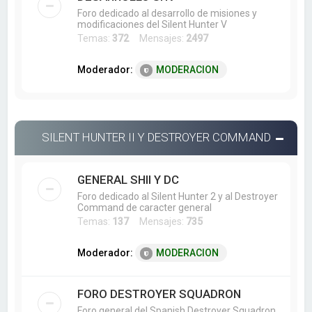
Foro dedicado al desarrollo de misiones y
modificaciones del Silent Hunter V
Temas:
372
Mensajes:
2497
Moderador:
MODERACION
SILENT HUNTER II Y DESTROYER COMMAND
GENERAL SHII Y DC
Foro dedicado al Silent Hunter 2 y al Destroyer
Command de caracter general
Temas:
137
Mensajes:
735
Moderador:
MODERACION
FORO DESTROYER SQUADRON
Foro general del Spanish Destroyer Squadron