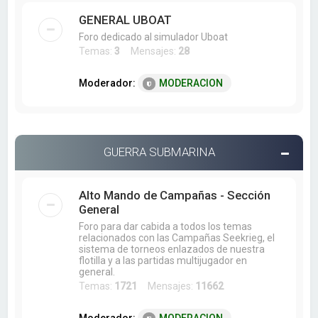
GENERAL UBOAT
Foro dedicado al simulador Uboat
Temas:
3
Mensajes:
28
Moderador:
MODERACION
GUERRA SUBMARINA
Alto Mando de Campañas - Sección
General
Foro para dar cabida a todos los temas
relacionados con las Campañas Seekrieg, el
sistema de torneos enlazados de nuestra
flotilla y a las partidas multijugador en
general.
Temas:
1721
Mensajes:
11662