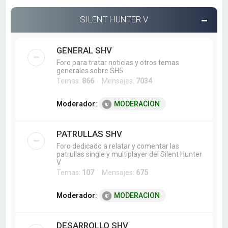
SILENT HUNTER V
GENERAL SHV
Foro para tratar noticias y otros temas
generales sobre SH5
Temas:
866
Mensajes:
7034
Moderador:
MODERACION
PATRULLAS SHV
Foro dedicado a relatar y comentar las
patrullas single y multiplayer del Silent Hunter
V
Temas:
107
Mensajes:
675
Moderador:
MODERACION
DESARROLLO SHV