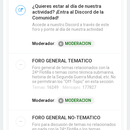
a
¿Quieres estar al día de nuestra
r
actividad? ¡Entra al Discord de la
Comunidad!
Accede a nuestro Discord a través de este
foro y ponte al día de nuestra actividad
Moderador:
MODERACION
FORO GENERAL TEMATICO
Foro general de temas relacionados con la
24ª Flotilla o temas como técnica submarina,
historia de la Segunda Guerra Mundial, etc. No
se permitiran los "Off-Topic" en esta sección.
Temas:
16249
Mensajes:
177827
Moderador:
MODERACION
FORO GENERAL NO-TEMATICO
Foro para discusión de temas no relacionados
en nada con la 24ª Flotilla o los temas