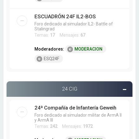
ESCUADRÓN 24F IL2-BOS
Foro dedicado al simulador IL2- Battle of
Stalingrad
Temas:
17
Mensajes:
67
Moderadores:
MODERACION
ESQ24F
24 CIG
24ª Compañía de Infantería Geweih
Foro dedicado al simulador militar de ArmA II
y ArmA III
Temas:
242
Mensajes:
1972