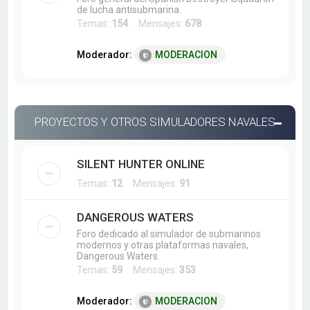
de lucha antisubmarina.
Temas:
154
Mensajes:
678
Moderador:
MODERACION
PROYECTOS Y OTROS SIMULADORES NAVALES
SILENT HUNTER ONLINE
Temas:
12
Mensajes:
91
DANGEROUS WATERS
Foro dedicado al simulador de submarinos
modernos y otras plataformas navales,
Dangerous Waters.
Temas:
59
Mensajes:
353
Moderador:
MODERACION