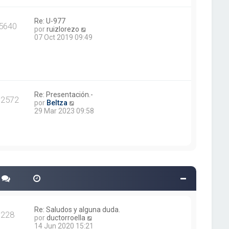
m
o
m
Re: U-977
5640
e
V
por
ruizlorezo
n
e
07 Oct 2019 09:49
s
r
a
ú
j
l
e
t
i
m
o
Re: Presentación.-
12572
V
m
por
Beltza
e
e
29 Mar 2023 09:58
r
n
ú
s
l
a
t
j
i
e
m
o
m
e
n
s
a
Re: Saludos y alguna duda.
228
j
V
por
ductorroella
e
e
14 Jun 2020 15:21