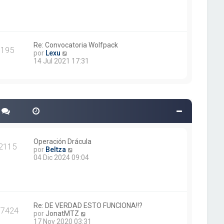
r
ú
l
t
i
m
Re: Convocatoria Wolfpack
195
V
o
por
Lexu
e
m
14 Jul 2021 17:31
r
e
ú
n
l
s
t
a
i
j
m
e
o
m
e
n
Operación Drácula
2115
s
V
por
Beltza
a
e
04 Dic 2024 09:04
j
r
e
ú
l
t
i
m
Re: DE VERDAD ESTO FUNCIONA!!?
17424
o
V
por
JonatMTZ
m
e
17 Nov 2020 03:31