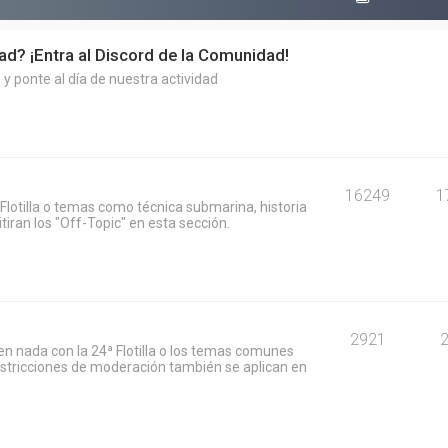
dad? ¡Entra al Discord de la Comunidad!
y ponte al día de nuestra actividad
16249
1
Flotilla o temas como técnica submarina, historia
iran los "Off-Topic" en esta sección.
2921
n nada con la 24ª Flotilla o los temas comunes
restricciones de moderación también se aplican en