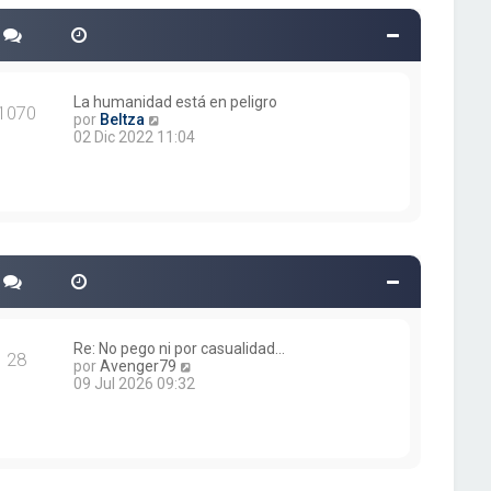
o
m
e
n
s
a
La humanidad está en peligro
1070
j
V
por
Beltza
e
e
02 Dic 2022 11:04
r
ú
l
t
i
m
o
m
e
n
s
a
Re: No pego ni por casualidad…
28
j
V
por
Avenger79
e
e
09 Jul 2026 09:32
r
ú
l
t
i
m