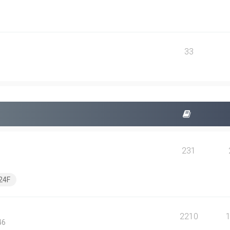
33
231
24F
2210
46