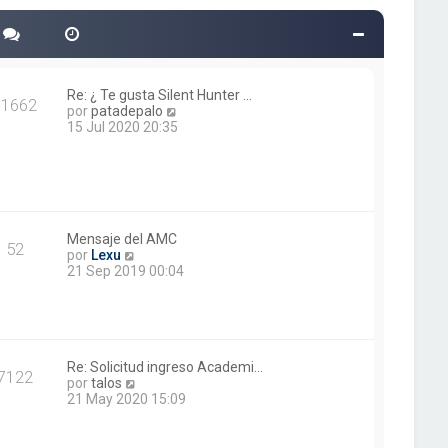
o
m
e
n
s
a
Re: ¿ Te gusta Silent Hunter …
11662
j
V
por
patadepalo
e
e
15 Jul 2020 20:35
r
ú
l
t
i
m
o
Mensaje del AMC
52
V
m
por
Lexu
e
e
21 Sep 2019 00:04
r
n
ú
s
l
a
t
j
i
e
m
Re: Solicitud ingreso Academi…
7122
o
V
por
talos
m
e
21 May 2020 15:09
e
r
n
ú
s
l