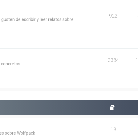
922
usten de escribir y leer relatos sobre
3384
 concretas.
18
les sobre Wolfpack