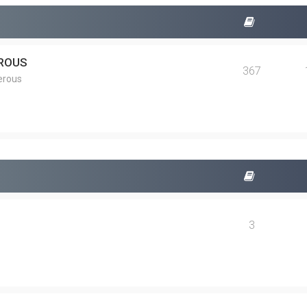
EROUS
367
erous
3