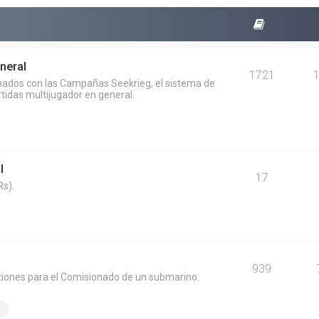
neral
1721
onados con las Campañas Seekrieg, el sistema de
rtidas multijugador en general.
l
17
s).
939
tiones para el Comisionado de un submarino.