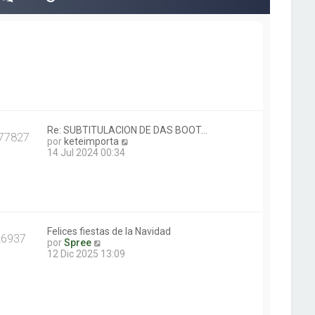
Re: SUBTITULACION DE DAS BOOT…
77827
V
por
keteimporta
e
14 Jul 2024 00:34
r
ú
l
t
i
m
o
Felices fiestas de la Navidad
26937
V
m
por
Spree
e
e
12 Dic 2025 13:09
r
n
ú
s
l
a
t
j
i
e