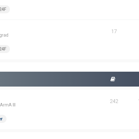
24F
17
ngrad
24F
242
 ArmA III
er