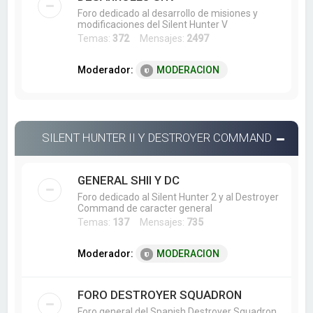
Foro dedicado al desarrollo de misiones y
modificaciones del Silent Hunter V
Temas:
372
Mensajes:
2497
Moderador:
MODERACION
SILENT HUNTER II Y DESTROYER COMMAND
GENERAL SHII Y DC
Foro dedicado al Silent Hunter 2 y al Destroyer
Command de caracter general
Temas:
137
Mensajes:
735
Moderador:
MODERACION
FORO DESTROYER SQUADRON
Foro general del Spanish Destroyer Squadron