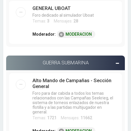
GENERAL UBOAT
Foro dedicado al simulador Uboat
Temas:
3
Mensajes:
28
Moderador:
MODERACION
GUERRA SUBMARINA
Alto Mando de Campañas - Sección
General
Foro para dar cabida a todos los temas
relacionados con las Campañas Seekrieg, el
sistema de torneos enlazados de nuestra
flotilla y a las partidas multijugador en
general.
Temas:
1721
Mensajes:
11662