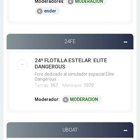
Moderadores:
MODERACION
ender
24FE
24ª FLOTILLA ESTELAR: ELITE
DANGEROUS
Foro dedicado al simulador espacial Elite
Dangerous
Temas:
367
Mensajes:
1070
Moderador:
MODERACION
UBOAT