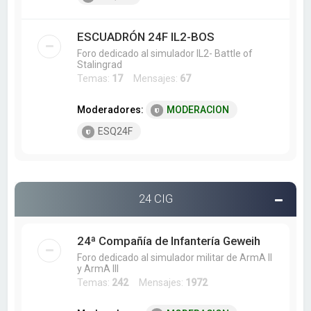
ESCUADRÓN 24F IL2-BOS
Foro dedicado al simulador IL2- Battle of
Stalingrad
Temas:
17
Mensajes:
67
Moderadores:
MODERACION
ESQ24F
24 CIG
24ª Compañía de Infantería Geweih
Foro dedicado al simulador militar de ArmA II
y ArmA III
Temas:
242
Mensajes:
1972