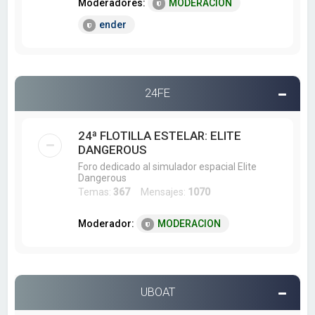
Moderadores:
MODERACION
ender
24FE
24ª FLOTILLA ESTELAR: ELITE
DANGEROUS
Foro dedicado al simulador espacial Elite
Dangerous
Temas:
367
Mensajes:
1070
Moderador:
MODERACION
UBOAT