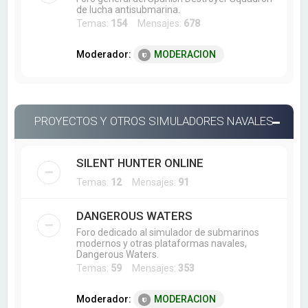
de lucha antisubmarina.
Temas:
154
Mensajes:
678
Moderador:
MODERACION
PROYECTOS Y OTROS SIMULADORES NAVALES
SILENT HUNTER ONLINE
Temas:
12
Mensajes:
91
DANGEROUS WATERS
Foro dedicado al simulador de submarinos
modernos y otras plataformas navales,
Dangerous Waters.
Temas:
59
Mensajes:
353
Moderador:
MODERACION