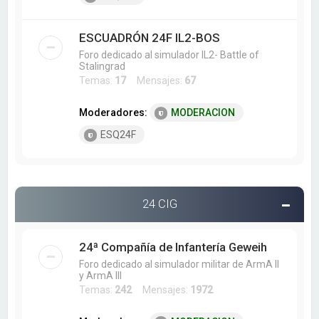
ESCUADRÓN 24F IL2-BOS
Foro dedicado al simulador IL2- Battle of
Stalingrad
Temas:
17
Mensajes:
67
Moderadores:
MODERACION
ESQ24F
24 CIG
24ª Compañía de Infantería Geweih
Foro dedicado al simulador militar de ArmA II
y ArmA III
Temas:
242
Mensajes:
1972