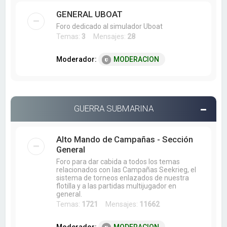
GENERAL UBOAT
Foro dedicado al simulador Uboat
Temas:
3
Mensajes:
28
Moderador:
MODERACION
GUERRA SUBMARINA
Alto Mando de Campañas - Sección
General
Foro para dar cabida a todos los temas
relacionados con las Campañas Seekrieg, el
sistema de torneos enlazados de nuestra
flotilla y a las partidas multijugador en
general.
Temas:
1721
Mensajes:
11662