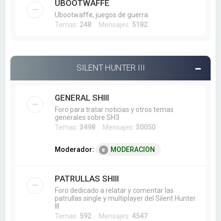
UBOOTWAFFE
Ubootwaffe, juegos de guerra.
Temas:
248
Mensajes:
5182
SILENT HUNTER III
GENERAL SHIII
Foro para tratar noticias y otros temas
generales sobre SH3
Temas:
3498
Mensajes:
30050
Moderador:
MODERACION
PATRULLAS SHIII
Foro dedicado a relatar y comentar las
patrullas single y multiplayer del Silent Hunter
III
Temas:
592
Mensajes:
4547