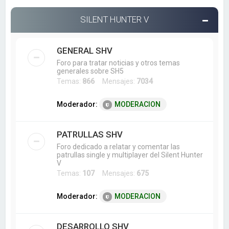
SILENT HUNTER V
GENERAL SHV
Foro para tratar noticias y otros temas
generales sobre SH5
Temas:
866
Mensajes:
7034
Moderador:
MODERACION
PATRULLAS SHV
Foro dedicado a relatar y comentar las
patrullas single y multiplayer del Silent Hunter
V
Temas:
107
Mensajes:
675
Moderador:
MODERACION
DESARROLLO SHV