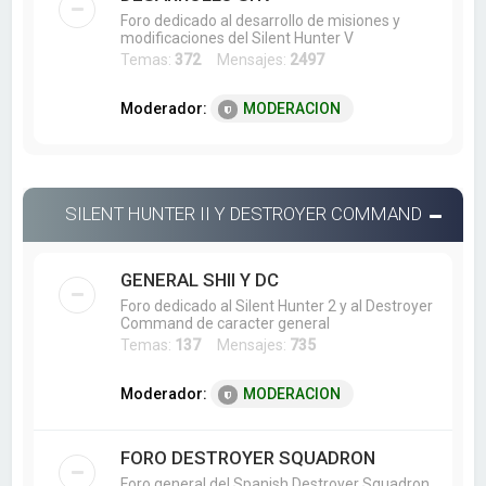
Foro dedicado al desarrollo de misiones y
modificaciones del Silent Hunter V
Temas:
372
Mensajes:
2497
Moderador:
MODERACION
SILENT HUNTER II Y DESTROYER COMMAND
GENERAL SHII Y DC
Foro dedicado al Silent Hunter 2 y al Destroyer
Command de caracter general
Temas:
137
Mensajes:
735
Moderador:
MODERACION
FORO DESTROYER SQUADRON
Foro general del Spanish Destroyer Squadron