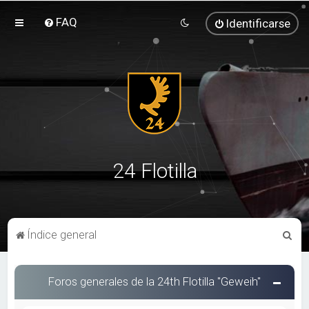
FAQ
Identificarse
24 Flotilla
B
Índice general
u
s
Foros generales de la 24th Flotilla "Geweih"
c