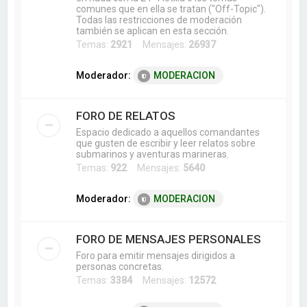
comunes que en ella se tratan ("Off-Topic").
Todas las restricciones de moderación
también se aplican en esta sección.
Temas:
2921
Mensajes:
26937
Moderador:
MODERACION
FORO DE RELATOS
Espacio dedicado a aquellos comandantes
que gusten de escribir y leer relatos sobre
submarinos y aventuras marineras.
Temas:
922
Mensajes:
5640
Moderador:
MODERACION
FORO DE MENSAJES PERSONALES
Foro para emitir mensajes dirigidos a
personas concretas.
Temas:
3384
Mensajes:
12572