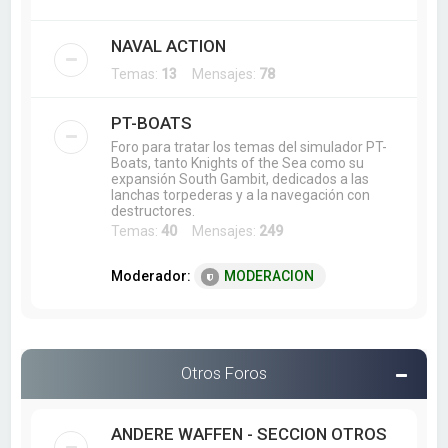
NAVAL ACTION
Temas:
13
Mensajes:
78
PT-BOATS
Foro para tratar los temas del simulador PT-
Boats, tanto Knights of the Sea como su
expansión South Gambit, dedicados a las
lanchas torpederas y a la navegación con
destructores.
Temas:
40
Mensajes:
249
Moderador:
MODERACION
Otros Foros
ANDERE WAFFEN - SECCION OTROS