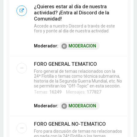
a
¿Quieres estar al día de nuestra
r
actividad? ¡Entra al Discord de la
Comunidad!
Accede a nuestro Discord a través de este
foro y ponte al día de nuestra actividad
Moderador:
MODERACION
FORO GENERAL TEMATICO
Foro general de temas relacionados con la
24ª Flotilla o temas como técnica submarina,
historia de la Segunda Guerra Mundial, etc. No
se permitiran los "Off-Topic" en esta sección.
Temas:
16249
Mensajes:
177827
Moderador:
MODERACION
FORO GENERAL NO-TEMATICO
Foro para discusión de temas no relacionados
en nada con la 24ª Flotilla o los temas