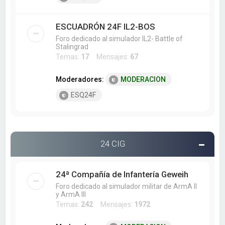
ESCUADRÓN 24F IL2-BOS
Foro dedicado al simulador IL2- Battle of
Stalingrad
Temas:
17
Mensajes:
67
Moderadores:
MODERACION
ESQ24F
24 CIG
24ª Compañía de Infantería Geweih
Foro dedicado al simulador militar de ArmA II
y ArmA III
Temas:
242
Mensajes:
1972