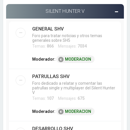
SILENT HUNTER V
GENERAL SHV
Foro para tratar noticias y otros temas
generales sobre SH5
Temas:
866
Mensajes:
7034
Moderador:
MODERACION
PATRULLAS SHV
Foro dedicado a relatar y comentar las
patrullas single y multiplayer del Silent Hunter
V
Temas:
107
Mensajes:
675
Moderador:
MODERACION
DESARROLLO SHV