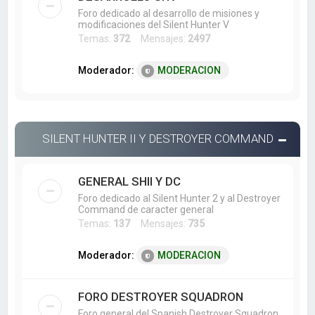
Foro dedicado al desarrollo de misiones y
modificaciones del Silent Hunter V
Temas:
372
Mensajes:
2497
Moderador:
MODERACION
SILENT HUNTER II Y DESTROYER COMMAND
GENERAL SHII Y DC
Foro dedicado al Silent Hunter 2 y al Destroyer
Command de caracter general
Temas:
137
Mensajes:
735
Moderador:
MODERACION
FORO DESTROYER SQUADRON
Foro general del Spanish Destroyer Squadron