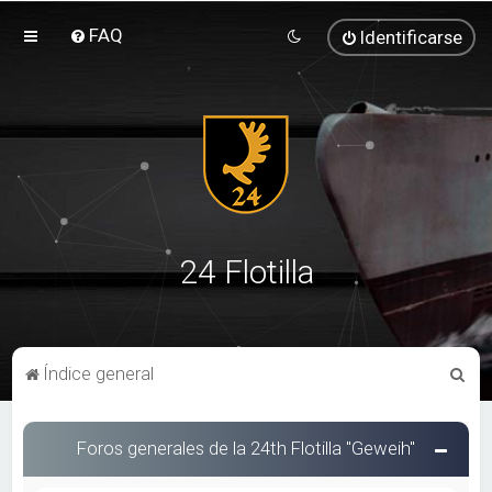
FAQ
Identificarse
24 Flotilla
B
Índice general
u
s
Foros generales de la 24th Flotilla "Geweih"
c