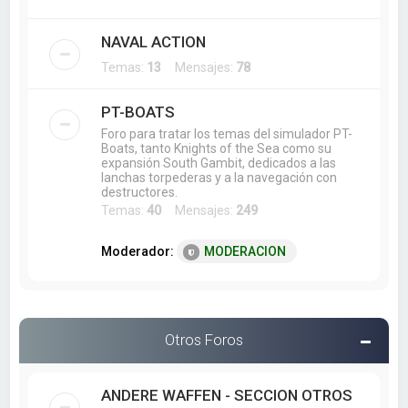
NAVAL ACTION
Temas:
13
Mensajes:
78
PT-BOATS
Foro para tratar los temas del simulador PT-
Boats, tanto Knights of the Sea como su
expansión South Gambit, dedicados a las
lanchas torpederas y a la navegación con
destructores.
Temas:
40
Mensajes:
249
Moderador:
MODERACION
Otros Foros
ANDERE WAFFEN - SECCION OTROS