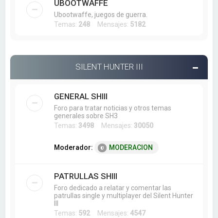
UBOOTWAFFE
Ubootwaffe, juegos de guerra.
Temas:
248
Mensajes:
5182
SILENT HUNTER III
GENERAL SHIII
Foro para tratar noticias y otros temas
generales sobre SH3
Temas:
3498
Mensajes:
30050
Moderador:
MODERACION
PATRULLAS SHIII
Foro dedicado a relatar y comentar las
patrullas single y multiplayer del Silent Hunter
III
Temas:
592
Mensajes:
4547