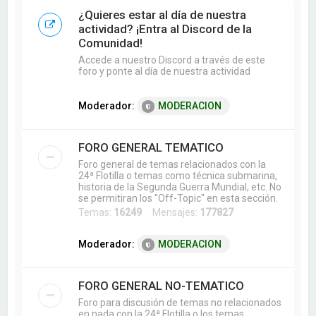
a
¿Quieres estar al día de nuestra
r
actividad? ¡Entra al Discord de la
Comunidad!
Accede a nuestro Discord a través de este
foro y ponte al día de nuestra actividad
Moderador:
MODERACION
FORO GENERAL TEMATICO
Foro general de temas relacionados con la
24ª Flotilla o temas como técnica submarina,
historia de la Segunda Guerra Mundial, etc. No
se permitiran los "Off-Topic" en esta sección.
Temas:
16249
Mensajes:
177827
Moderador:
MODERACION
FORO GENERAL NO-TEMATICO
Foro para discusión de temas no relacionados
en nada con la 24ª Flotilla o los temas