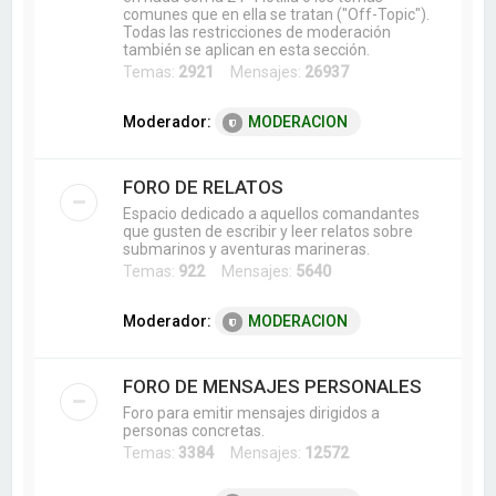
comunes que en ella se tratan ("Off-Topic").
Todas las restricciones de moderación
también se aplican en esta sección.
Temas:
2921
Mensajes:
26937
Moderador:
MODERACION
FORO DE RELATOS
Espacio dedicado a aquellos comandantes
que gusten de escribir y leer relatos sobre
submarinos y aventuras marineras.
Temas:
922
Mensajes:
5640
Moderador:
MODERACION
FORO DE MENSAJES PERSONALES
Foro para emitir mensajes dirigidos a
personas concretas.
Temas:
3384
Mensajes:
12572