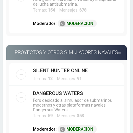
de lucha antisubmarina.
Temas:
154
Mensajes:
678
Moderador:
MODERACION
PROYECTOS Y OTROS SIMULADORES NAVALES
SILENT HUNTER ONLINE
Temas:
12
Mensajes:
91
DANGEROUS WATERS
Foro dedicado al simulador de submarinos
modernos y otras plataformas navales,
Dangerous Waters.
Temas:
59
Mensajes:
353
Moderador:
MODERACION