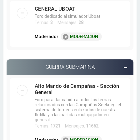
GENERAL UBOAT
Foro dedicado al simulador Uboat
Temas:
3
Mensajes:
28
Moderador:
MODERACION
GUERRA SUBMARINA
Alto Mando de Campañas - Sección
General
Foro para dar cabida a todos los temas
relacionados con las Campañas Seekrieg, el
sistema de torneos enlazados de nuestra
flotilla y a las partidas multijugador en
general.
Temas:
1721
Mensajes:
11662