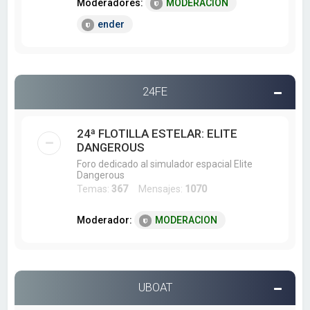
Moderadores:
MODERACION
ender
24FE
24ª FLOTILLA ESTELAR: ELITE
DANGEROUS
Foro dedicado al simulador espacial Elite
Dangerous
Temas:
367
Mensajes:
1070
Moderador:
MODERACION
UBOAT