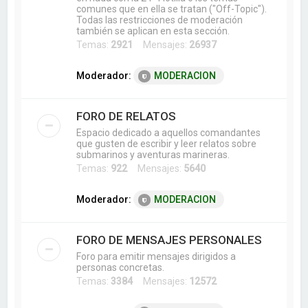
comunes que en ella se tratan ("Off-Topic").
Todas las restricciones de moderación
también se aplican en esta sección.
Temas:
2921
Mensajes:
26937
Moderador:
MODERACION
FORO DE RELATOS
Espacio dedicado a aquellos comandantes
que gusten de escribir y leer relatos sobre
submarinos y aventuras marineras.
Temas:
922
Mensajes:
5640
Moderador:
MODERACION
FORO DE MENSAJES PERSONALES
Foro para emitir mensajes dirigidos a
personas concretas.
Temas:
3384
Mensajes:
12572