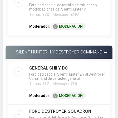
Foro dedicado al desarrollo de misiones y
modificaciones del Silent Hunter V
Temas:
372
Mensajes:
2497
Moderador:
MODERACION
SILENT HUNTER II Y DESTROYER COMMAND
GENERAL SHII Y DC
Foro dedicado al Silent Hunter 2 y al Destroyer
Command de caracter general
Temas:
137
Mensajes:
735
Moderador:
MODERACION
FORO DESTROYER SQUADRON
Foro general del Spanish Destroyer Squadron