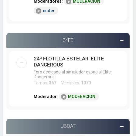
Moderadores:
MODERACION
ender
24FE
24ª FLOTILLA ESTELAR: ELITE
DANGEROUS
Foro dedicado al simulador espacial Elite
Dangerous
Temas:
367
Mensajes:
1070
Moderador:
MODERACION
UBOAT