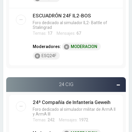
ESCUADRÓN 24F IL2-BOS
Foro dedicado al simulador IL2- Battle of
Stalingrad
Temas:
17
Mensajes:
67
Moderadores:
MODERACION
ESQ24F
24 CIG
24ª Compañía de Infantería Geweih
Foro dedicado al simulador militar de ArmA II
y ArmA III
Temas:
242
Mensajes:
1972