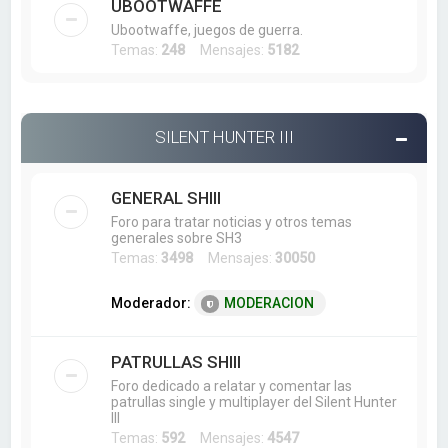
UBOOTWAFFE
Ubootwaffe, juegos de guerra.
Temas:
248
Mensajes:
5182
SILENT HUNTER III
GENERAL SHIII
Foro para tratar noticias y otros temas
generales sobre SH3
Temas:
3498
Mensajes:
30050
Moderador:
MODERACION
PATRULLAS SHIII
Foro dedicado a relatar y comentar las
patrullas single y multiplayer del Silent Hunter
III
Temas:
592
Mensajes:
4547