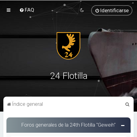
FAQ
Identificarse
24 Flotilla
B
Índice general
u
s
Foros generales de la 24th Flotilla "Geweih"
c