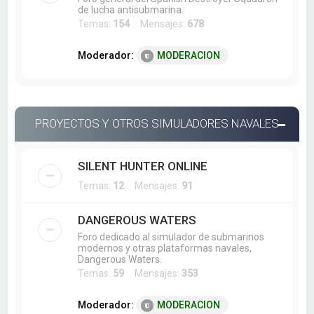
de lucha antisubmarina.
Temas:
154
Mensajes:
678
Moderador:
MODERACION
PROYECTOS Y OTROS SIMULADORES NAVALES
SILENT HUNTER ONLINE
Temas:
12
Mensajes:
91
DANGEROUS WATERS
Foro dedicado al simulador de submarinos
modernos y otras plataformas navales,
Dangerous Waters.
Temas:
59
Mensajes:
353
Moderador:
MODERACION