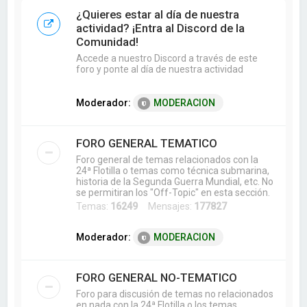
a
¿Quieres estar al día de nuestra
r
actividad? ¡Entra al Discord de la
Comunidad!
Accede a nuestro Discord a través de este
foro y ponte al día de nuestra actividad
Moderador:
MODERACION
FORO GENERAL TEMATICO
Foro general de temas relacionados con la
24ª Flotilla o temas como técnica submarina,
historia de la Segunda Guerra Mundial, etc. No
se permitiran los "Off-Topic" en esta sección.
Temas:
16249
Mensajes:
177827
Moderador:
MODERACION
FORO GENERAL NO-TEMATICO
Foro para discusión de temas no relacionados
en nada con la 24ª Flotilla o los temas