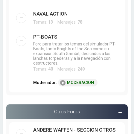
NAVAL ACTION
Temas:
13
Mensajes:
78
PT-BOATS
Foro para tratar los temas del simulador PT-
Boats, tanto Knights of the Sea como su
expansión South Gambit, dedicados a las
lanchas torpederas y a la navegación con
destructores.
Temas:
40
Mensajes:
249
Moderador:
MODERACION
Otros Foros
ANDERE WAFFEN - SECCION OTROS