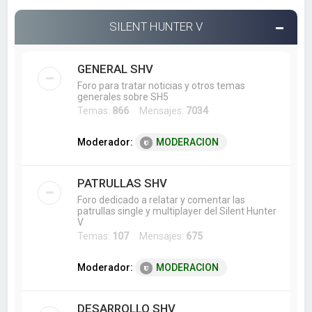
SILENT HUNTER V
GENERAL SHV
Foro para tratar noticias y otros temas
generales sobre SH5
Temas:
866
Mensajes:
7034
Moderador:
MODERACION
PATRULLAS SHV
Foro dedicado a relatar y comentar las
patrullas single y multiplayer del Silent Hunter
V
Temas:
107
Mensajes:
675
Moderador:
MODERACION
DESARROLLO SHV