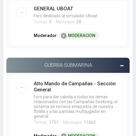
GENERAL UBOAT
Foro dedicado al simulador Uboat
Temas:
3
Mensajes:
28
Moderador:
MODERACION
GUERRA SUBMARINA
Alto Mando de Campañas - Sección
General
Foro para dar cabida a todos los temas
relacionados con las Campañas Seekrieg, el
sistema de torneos enlazados de nuestra
flotilla y a las partidas multijugador en
general.
Temas:
1721
Mensajes:
11662