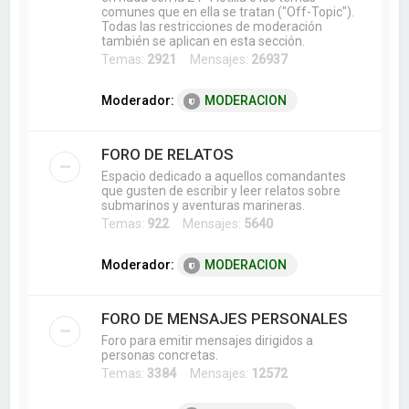
comunes que en ella se tratan ("Off-Topic").
Todas las restricciones de moderación
también se aplican en esta sección.
Temas:
2921
Mensajes:
26937
Moderador:
MODERACION
FORO DE RELATOS
Espacio dedicado a aquellos comandantes
que gusten de escribir y leer relatos sobre
submarinos y aventuras marineras.
Temas:
922
Mensajes:
5640
Moderador:
MODERACION
FORO DE MENSAJES PERSONALES
Foro para emitir mensajes dirigidos a
personas concretas.
Temas:
3384
Mensajes:
12572