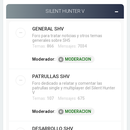
SILENT HUNTER V
GENERAL SHV
Foro para tratar noticias y otros temas
generales sobre SH5
Temas:
866
Mensajes:
7034
Moderador:
MODERACION
PATRULLAS SHV
Foro dedicado a relatar y comentar las
patrullas single y multiplayer del Silent Hunter
V
Temas:
107
Mensajes:
675
Moderador:
MODERACION
DESARROLLO SHV