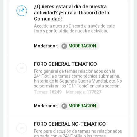
a
¿Quieres estar al día de nuestra
r
actividad? ¡Entra al Discord de la
Comunidad!
Accede a nuestro Discord a través de este
foro y ponte al día de nuestra actividad
Moderador:
MODERACION
FORO GENERAL TEMATICO
Foro general de temas relacionados con la
24ª Flotilla o temas como técnica submarina,
historia de la Segunda Guerra Mundial, etc. No
se permitiran los "Off-Topic" en esta sección.
Temas:
16249
Mensajes:
177827
Moderador:
MODERACION
FORO GENERAL NO-TEMATICO
Foro para discusión de temas no relacionados
en nada con la 24ª Flotilla o los temas