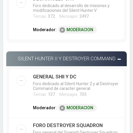
Foro dedicado al desarrollo de misiones y
modificaciones del Silent Hunter V
Temas:
372
Mensajes:
2497
Moderador:
MODERACION
SILENT HUNTER II Y DESTROYER COMMAND
GENERAL SHII Y DC
Foro dedicado al Silent Hunter 2 y al Destroyer
Command de caracter general
Temas:
137
Mensajes:
735
Moderador:
MODERACION
FORO DESTROYER SQUADRON
Foro general del Spanish Destroyer Squadron