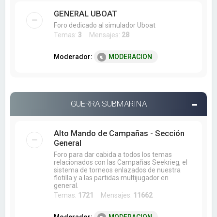
GENERAL UBOAT
Foro dedicado al simulador Uboat
Temas:
3
Mensajes:
28
Moderador:
MODERACION
GUERRA SUBMARINA
Alto Mando de Campañas - Sección
General
Foro para dar cabida a todos los temas
relacionados con las Campañas Seekrieg, el
sistema de torneos enlazados de nuestra
flotilla y a las partidas multijugador en
general.
Temas:
1721
Mensajes:
11662