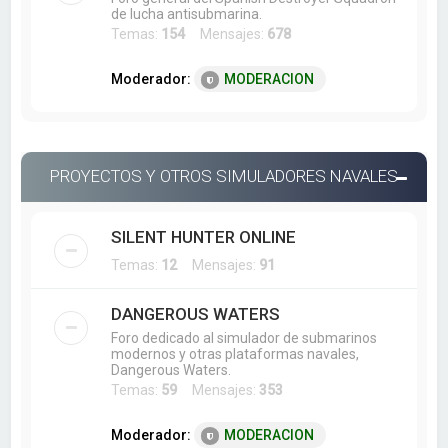
de lucha antisubmarina.
Temas:
154
Mensajes:
678
Moderador:
MODERACION
PROYECTOS Y OTROS SIMULADORES NAVALES
SILENT HUNTER ONLINE
Temas:
12
Mensajes:
91
DANGEROUS WATERS
Foro dedicado al simulador de submarinos
modernos y otras plataformas navales,
Dangerous Waters.
Temas:
59
Mensajes:
353
Moderador:
MODERACION