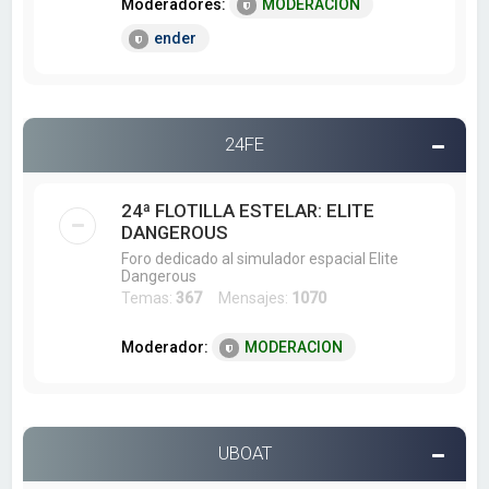
Moderadores:
MODERACION
ender
24FE
24ª FLOTILLA ESTELAR: ELITE
DANGEROUS
Foro dedicado al simulador espacial Elite
Dangerous
Temas:
367
Mensajes:
1070
Moderador:
MODERACION
UBOAT