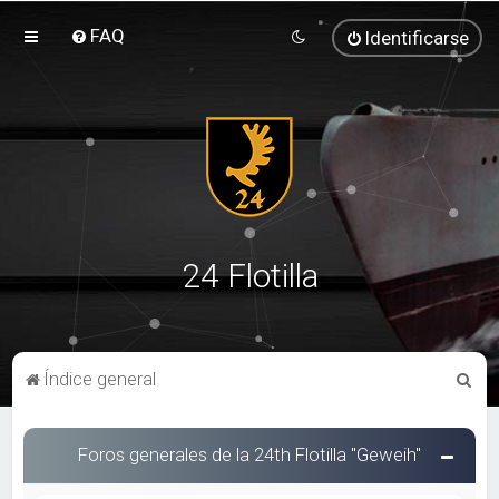
FAQ
Identificarse
24 Flotilla
B
Índice general
u
s
Foros generales de la 24th Flotilla "Geweih"
c