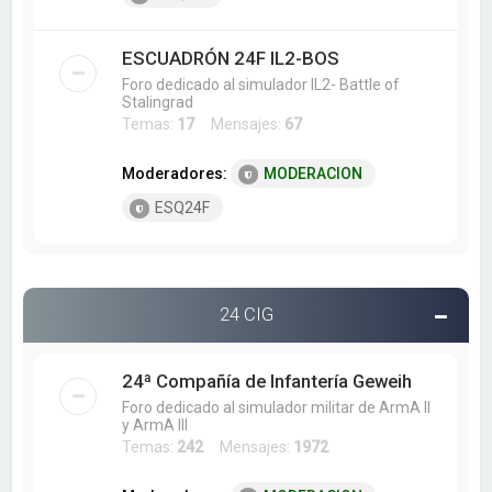
ESCUADRÓN 24F IL2-BOS
Foro dedicado al simulador IL2- Battle of
Stalingrad
Temas:
17
Mensajes:
67
Moderadores:
MODERACION
ESQ24F
24 CIG
24ª Compañía de Infantería Geweih
Foro dedicado al simulador militar de ArmA II
y ArmA III
Temas:
242
Mensajes:
1972