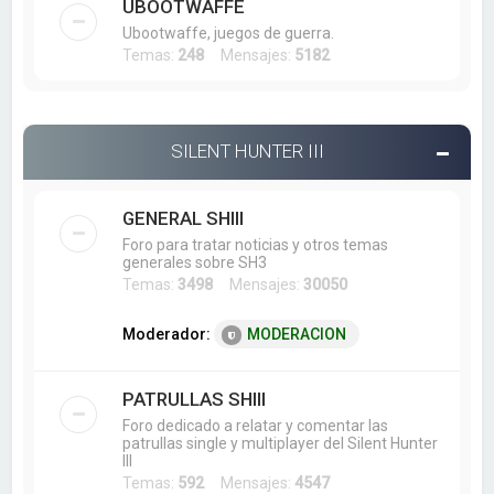
UBOOTWAFFE
Ubootwaffe, juegos de guerra.
Temas:
248
Mensajes:
5182
SILENT HUNTER III
GENERAL SHIII
Foro para tratar noticias y otros temas
generales sobre SH3
Temas:
3498
Mensajes:
30050
Moderador:
MODERACION
PATRULLAS SHIII
Foro dedicado a relatar y comentar las
patrullas single y multiplayer del Silent Hunter
III
Temas:
592
Mensajes:
4547