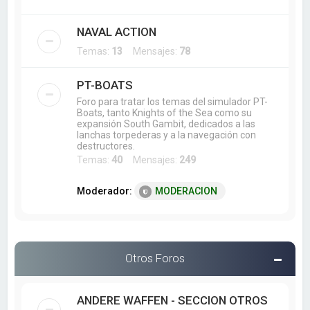
NAVAL ACTION
Temas:
13
Mensajes:
78
PT-BOATS
Foro para tratar los temas del simulador PT-
Boats, tanto Knights of the Sea como su
expansión South Gambit, dedicados a las
lanchas torpederas y a la navegación con
destructores.
Temas:
40
Mensajes:
249
Moderador:
MODERACION
Otros Foros
ANDERE WAFFEN - SECCION OTROS