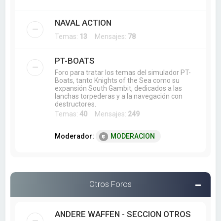
NAVAL ACTION
Temas:
13
Mensajes:
78
PT-BOATS
Foro para tratar los temas del simulador PT-
Boats, tanto Knights of the Sea como su
expansión South Gambit, dedicados a las
lanchas torpederas y a la navegación con
destructores.
Temas:
40
Mensajes:
249
Moderador:
MODERACION
Otros Foros
ANDERE WAFFEN - SECCION OTROS