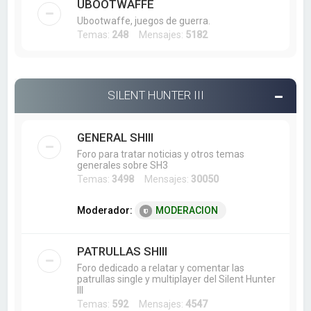
UBOOTWAFFE
Ubootwaffe, juegos de guerra.
Temas:
248
Mensajes:
5182
SILENT HUNTER III
GENERAL SHIII
Foro para tratar noticias y otros temas
generales sobre SH3
Temas:
3498
Mensajes:
30050
Moderador:
MODERACION
PATRULLAS SHIII
Foro dedicado a relatar y comentar las
patrullas single y multiplayer del Silent Hunter
III
Temas:
592
Mensajes:
4547