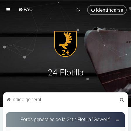
FAQ
Identificarse
24 Flotilla
B
Índice general
u
s
Foros generales de la 24th Flotilla "Geweih"
c