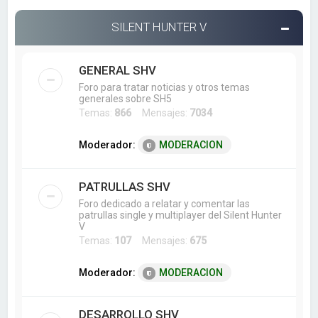
SILENT HUNTER V
GENERAL SHV
Foro para tratar noticias y otros temas
generales sobre SH5
Temas:
866
Mensajes:
7034
Moderador:
MODERACION
PATRULLAS SHV
Foro dedicado a relatar y comentar las
patrullas single y multiplayer del Silent Hunter
V
Temas:
107
Mensajes:
675
Moderador:
MODERACION
DESARROLLO SHV