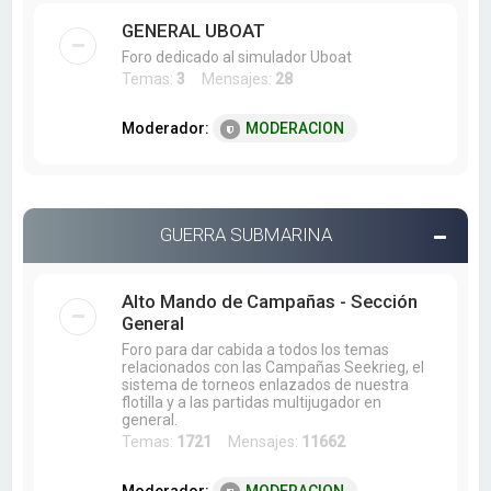
GENERAL UBOAT
Foro dedicado al simulador Uboat
Temas:
3
Mensajes:
28
Moderador:
MODERACION
GUERRA SUBMARINA
Alto Mando de Campañas - Sección
General
Foro para dar cabida a todos los temas
relacionados con las Campañas Seekrieg, el
sistema de torneos enlazados de nuestra
flotilla y a las partidas multijugador en
general.
Temas:
1721
Mensajes:
11662