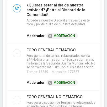
a
¿Quieres estar al día de nuestra
r
actividad? ¡Entra al Discord de la
Comunidad!
Accede a nuestro Discord a través de este
foro y ponte al día de nuestra actividad
Moderador:
MODERACION
FORO GENERAL TEMATICO
Foro general de temas relacionados con la
24ª Flotilla o temas como técnica submarina,
historia de la Segunda Guerra Mundial, etc. No
se permitiran los "Off-Topic" en esta sección.
Temas:
16249
Mensajes:
177827
Moderador:
MODERACION
FORO GENERAL NO-TEMATICO
Foro para discusión de temas no relacionados
en nada con la 24ª Flotilla o los temas