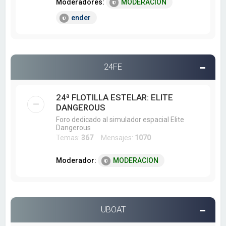
Moderadores:
MODERACION
ender
24FE
24ª FLOTILLA ESTELAR: ELITE
DANGEROUS
Foro dedicado al simulador espacial Elite
Dangerous
Temas:
367
Mensajes:
1070
Moderador:
MODERACION
UBOAT