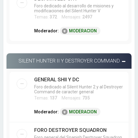
Foro dedicado al desarrollo de misiones y
modificaciones del Silent Hunter V
Temas:
372
Mensajes:
2497
Moderador:
MODERACION
SILENT HUNTER II Y DESTROYER COMMAND
GENERAL SHII Y DC
Foro dedicado al Silent Hunter 2 y al Destroyer
Command de caracter general
Temas:
137
Mensajes:
735
Moderador:
MODERACION
FORO DESTROYER SQUADRON
Foro general del Spanish Destroyer Squadron