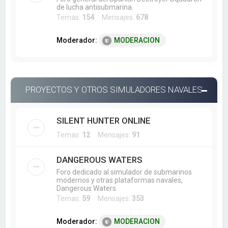
de lucha antisubmarina.
Temas:
154
Mensajes:
678
Moderador:
MODERACION
PROYECTOS Y OTROS SIMULADORES NAVALES
SILENT HUNTER ONLINE
Temas:
12
Mensajes:
91
DANGEROUS WATERS
Foro dedicado al simulador de submarinos
modernos y otras plataformas navales,
Dangerous Waters.
Temas:
59
Mensajes:
353
Moderador:
MODERACION