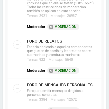
comunes que en ella se tratan ("Off-Topic").
Todas las restricciones de moderación
también se aplican en esta sección.
Temas:
2921
Mensajes:
26937
Moderador:
MODERACION
FORO DE RELATOS
Espacio dedicado a aquellos comandantes
que gusten de escribir y leer relatos sobre
submarinos y aventuras marineras.
Temas:
922
Mensajes:
5640
Moderador:
MODERACION
FORO DE MENSAJES PERSONALES
Foro para emitir mensajes dirigidos a
personas concretas.
Temas:
3384
Mensajes:
12572