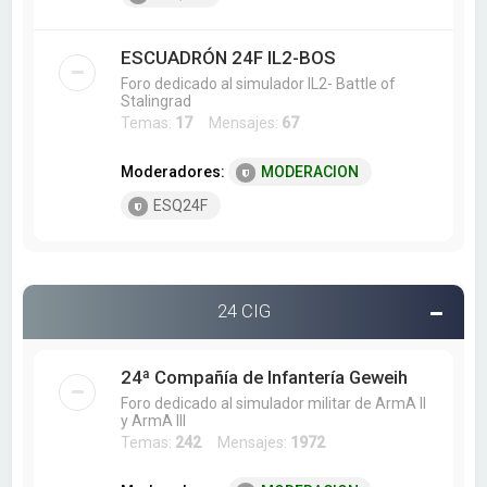
ESCUADRÓN 24F IL2-BOS
Foro dedicado al simulador IL2- Battle of
Stalingrad
Temas:
17
Mensajes:
67
Moderadores:
MODERACION
ESQ24F
24 CIG
24ª Compañía de Infantería Geweih
Foro dedicado al simulador militar de ArmA II
y ArmA III
Temas:
242
Mensajes:
1972