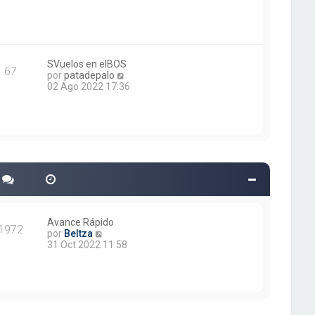
e
r
n
ú
s
l
a
t
j
i
e
m
SVuelos en elBOS
67
o
V
por
patadepalo
m
e
02 Ago 2022 17:36
e
r
n
ú
s
l
a
t
j
i
e
m
o
m
e
n
s
a
Avance Rápido
1972
j
V
por
Beltza
e
e
31 Oct 2022 11:58
r
ú
l
t
i
m