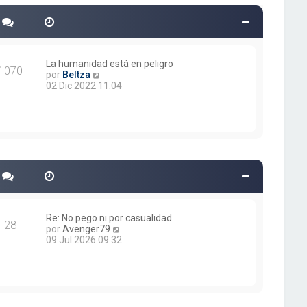
o
m
e
n
s
a
La humanidad está en peligro
1070
j
V
por
Beltza
e
e
02 Dic 2022 11:04
r
ú
l
t
i
m
o
m
e
n
s
a
Re: No pego ni por casualidad…
28
j
V
por
Avenger79
e
e
09 Jul 2026 09:32
r
ú
l
t
i
m