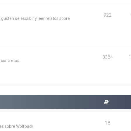
922
usten de escribir y leer relatos sobre
3384
 concretas.
18
les sobre Wolfpack