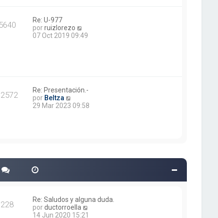
m
o
m
Re: U-977
5640
e
V
por
ruizlorezo
n
e
07 Oct 2019 09:49
s
r
a
ú
j
l
e
t
i
m
o
Re: Presentación.-
12572
V
m
por
Beltza
e
e
29 Mar 2023 09:58
r
n
ú
s
l
a
t
j
i
e
m
o
m
e
n
s
a
Re: Saludos y alguna duda.
228
j
V
por
ductorroella
e
e
14 Jun 2020 15:21