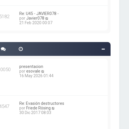
a
t
j
i
e
m
Re: U45 - JAVIER078 -
5182
o
V
por
Javier078
m
e
21 Feb 2020 00:07
e
r
n
ú
s
l
a
t
j
i
e
m
o
m
e
presentacion
n
30050
V
por
esovale
s
e
16 May 2026 01:44
a
r
j
ú
e
l
t
i
m
Re: Evasión destructores
4547
o
V
por
Friede Rösing
m
e
30 Dic 2017 08:03
e
r
n
ú
s
l