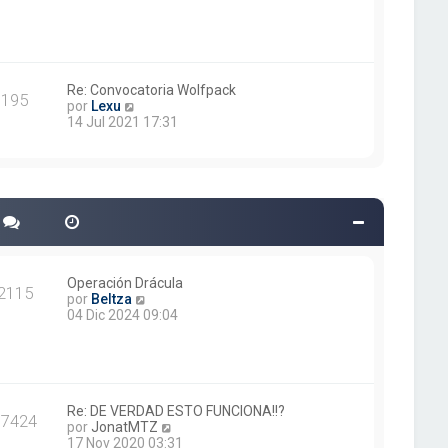
r
ú
l
t
i
m
Re: Convocatoria Wolfpack
195
V
o
por
Lexu
e
m
14 Jul 2021 17:31
r
e
ú
n
l
s
t
a
i
j
m
e
o
m
e
n
Operación Drácula
2115
s
V
por
Beltza
a
e
04 Dic 2024 09:04
j
r
e
ú
l
t
i
m
Re: DE VERDAD ESTO FUNCIONA!!?
17424
o
V
por
JonatMTZ
m
e
17 Nov 2020 03:31