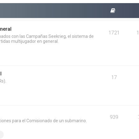
neral
1721
onados con las Campañas Seekrieg, el sistema de
rtidas multijugador en general.
l
17
s).
939
tiones para el Comisionado de un submarino.