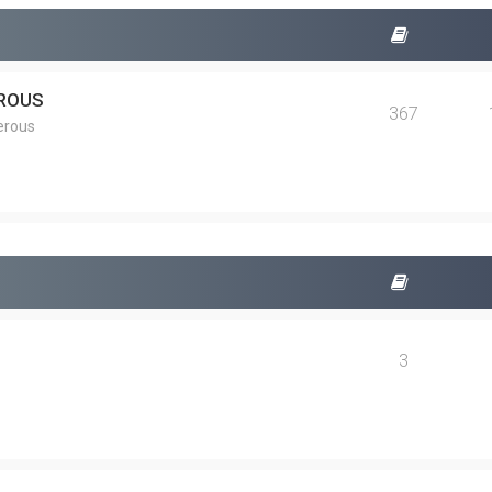
EROUS
367
erous
3