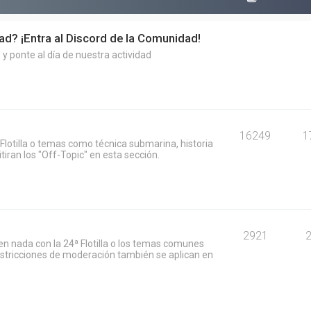
dad? ¡Entra al Discord de la Comunidad!
y ponte al día de nuestra actividad
16249
1
Flotilla o temas como técnica submarina, historia
iran los "Off-Topic" en esta sección.
2921
n nada con la 24ª Flotilla o los temas comunes
restricciones de moderación también se aplican en