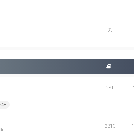
33
231
24F
2210
46