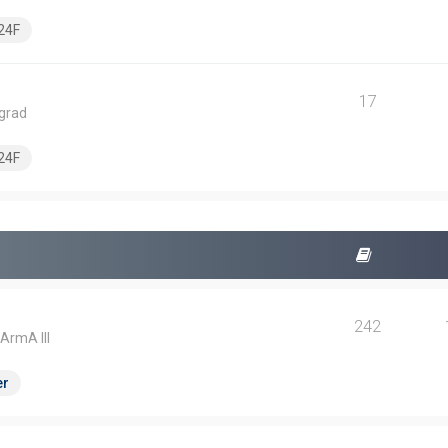
24F
17
ngrad
24F
242
 ArmA III
er