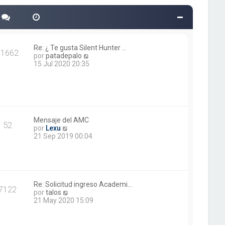
o
m
e
n
s
a
Re: ¿ Te gusta Silent Hunter …
11662
j
V
por
patadepalo
e
e
15 Jul 2020 20:35
r
ú
l
t
i
m
o
Mensaje del AMC
52
V
m
por
Lexu
e
e
21 Sep 2019 00:04
r
n
ú
s
l
a
t
j
i
e
m
Re: Solicitud ingreso Academi…
7122
o
V
por
talos
m
e
21 May 2020 15:09
e
r
n
ú
s
l