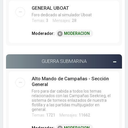
GENERAL UBOAT
Foro dedicado al simulador Uboat
Temas:
3
Mensajes:
28
Moderador:
MODERACION
GUERRA SUBMARINA
Alto Mando de Campañas - Sección
General
Foro para dar cabida a todos los temas
relacionados con las Campañas Seekrieg, el
sistema de torneos enlazados de nuestra
flotilla y a las partidas multijugador en
general.
Temas:
1721
Mensajes:
11662