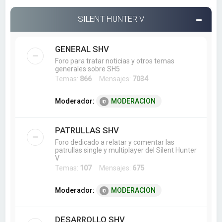
SILENT HUNTER V
GENERAL SHV
Foro para tratar noticias y otros temas
generales sobre SH5
Temas:
866
Mensajes:
7034
Moderador:
MODERACION
PATRULLAS SHV
Foro dedicado a relatar y comentar las
patrullas single y multiplayer del Silent Hunter
V
Temas:
107
Mensajes:
675
Moderador:
MODERACION
DESARROLLO SHV