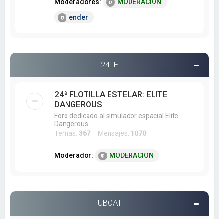
Moderadores:
MODERACION
ender
24FE
24ª FLOTILLA ESTELAR: ELITE
DANGEROUS
Foro dedicado al simulador espacial Elite
Dangerous
Temas:
367
Mensajes:
1070
Moderador:
MODERACION
UBOAT