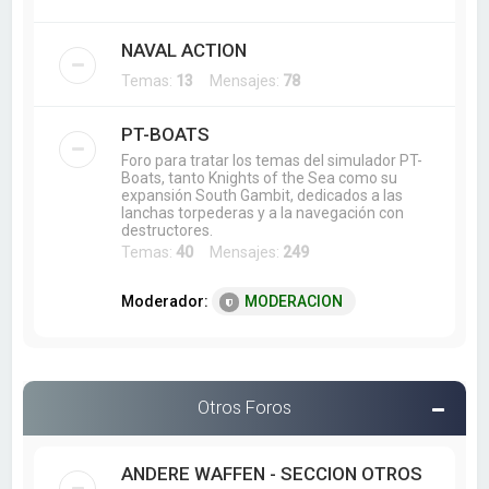
NAVAL ACTION
Temas:
13
Mensajes:
78
PT-BOATS
Foro para tratar los temas del simulador PT-
Boats, tanto Knights of the Sea como su
expansión South Gambit, dedicados a las
lanchas torpederas y a la navegación con
destructores.
Temas:
40
Mensajes:
249
Moderador:
MODERACION
Otros Foros
ANDERE WAFFEN - SECCION OTROS