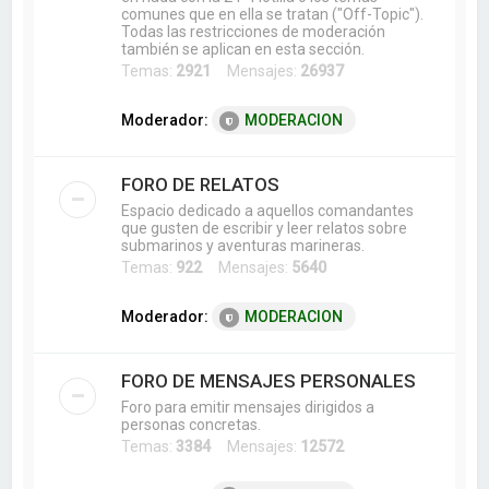
comunes que en ella se tratan ("Off-Topic").
Todas las restricciones de moderación
también se aplican en esta sección.
Temas:
2921
Mensajes:
26937
Moderador:
MODERACION
FORO DE RELATOS
Espacio dedicado a aquellos comandantes
que gusten de escribir y leer relatos sobre
submarinos y aventuras marineras.
Temas:
922
Mensajes:
5640
Moderador:
MODERACION
FORO DE MENSAJES PERSONALES
Foro para emitir mensajes dirigidos a
personas concretas.
Temas:
3384
Mensajes:
12572