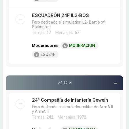
ESCUADRÓN 24F IL2-BOS
Foro dedicado al simulador IL2- Battle of
Stalingrad
Temas:
17
Mensajes:
67
Moderadores:
MODERACION
ESQ24F
24 CIG
24ª Compañía de Infantería Geweih
Foro dedicado al simulador militar de ArmA II
y ArmA III
Temas:
242
Mensajes:
1972