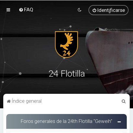
FAQ
Identificarse
24 Flotilla
B
Índice general
u
s
Foros generales de la 24th Flotilla "Geweih"
c