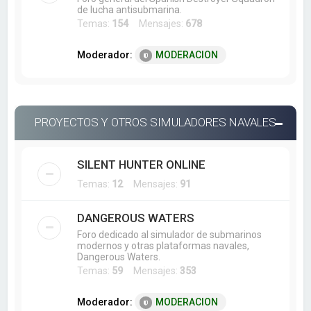
de lucha antisubmarina.
Temas:
154
Mensajes:
678
Moderador:
MODERACION
PROYECTOS Y OTROS SIMULADORES NAVALES
SILENT HUNTER ONLINE
Temas:
12
Mensajes:
91
DANGEROUS WATERS
Foro dedicado al simulador de submarinos
modernos y otras plataformas navales,
Dangerous Waters.
Temas:
59
Mensajes:
353
Moderador:
MODERACION