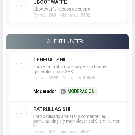
UBOOTWAFFE
Ubootwaffe, juegos de guerra.
Temas:
248
Mensajes:
5182
SILENT HUNTER III
GENERAL SHIII
Foro para tratar noticias y otros temas
generales sobre SH3
Temas:
3498
Mensajes:
30050
Moderador:
MODERACION
PATRULLAS SHIII
Foro dedicado a relatar y comentar las
patrullas single y multiplayer del Silent Hunter
III
Temas:
592
Mensajes:
4547