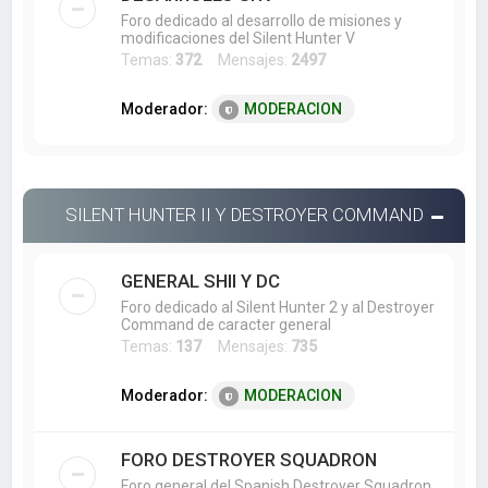
Foro dedicado al desarrollo de misiones y
modificaciones del Silent Hunter V
Temas:
372
Mensajes:
2497
Moderador:
MODERACION
SILENT HUNTER II Y DESTROYER COMMAND
GENERAL SHII Y DC
Foro dedicado al Silent Hunter 2 y al Destroyer
Command de caracter general
Temas:
137
Mensajes:
735
Moderador:
MODERACION
FORO DESTROYER SQUADRON
Foro general del Spanish Destroyer Squadron