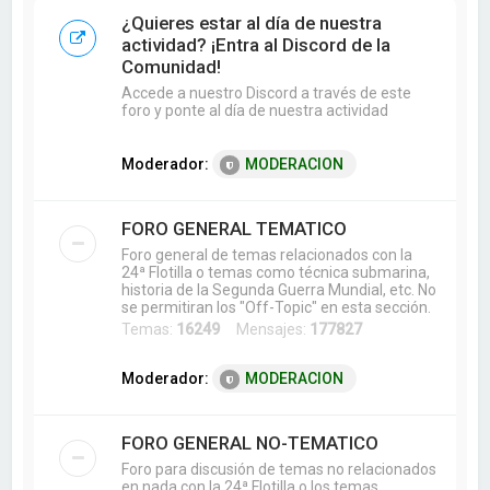
a
¿Quieres estar al día de nuestra
r
actividad? ¡Entra al Discord de la
Comunidad!
Accede a nuestro Discord a través de este
foro y ponte al día de nuestra actividad
Moderador:
MODERACION
FORO GENERAL TEMATICO
Foro general de temas relacionados con la
24ª Flotilla o temas como técnica submarina,
historia de la Segunda Guerra Mundial, etc. No
se permitiran los "Off-Topic" en esta sección.
Temas:
16249
Mensajes:
177827
Moderador:
MODERACION
FORO GENERAL NO-TEMATICO
Foro para discusión de temas no relacionados
en nada con la 24ª Flotilla o los temas