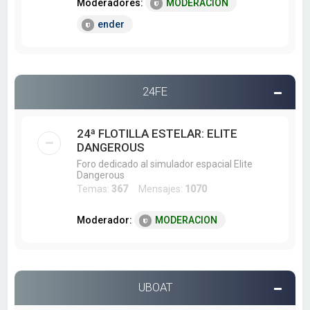
Moderadores:
MODERACION
ender
24FE
24ª FLOTILLA ESTELAR: ELITE
DANGEROUS
Foro dedicado al simulador espacial Elite
Dangerous
Temas:
367
Mensajes:
1070
Moderador:
MODERACION
UBOAT