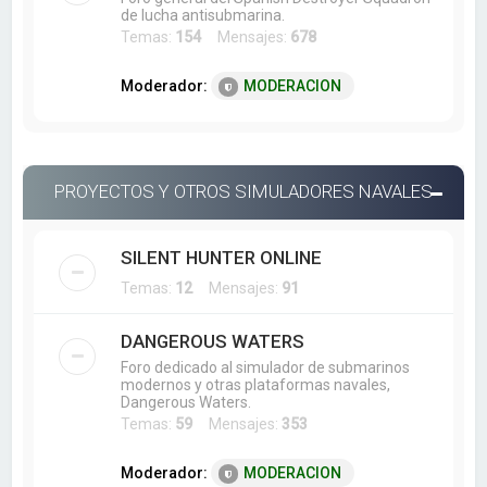
de lucha antisubmarina.
Temas:
154
Mensajes:
678
Moderador:
MODERACION
PROYECTOS Y OTROS SIMULADORES NAVALES
SILENT HUNTER ONLINE
Temas:
12
Mensajes:
91
DANGEROUS WATERS
Foro dedicado al simulador de submarinos
modernos y otras plataformas navales,
Dangerous Waters.
Temas:
59
Mensajes:
353
Moderador:
MODERACION