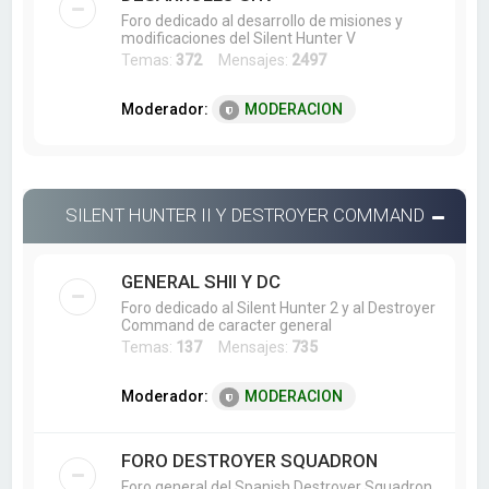
Foro dedicado al desarrollo de misiones y
modificaciones del Silent Hunter V
Temas:
372
Mensajes:
2497
Moderador:
MODERACION
SILENT HUNTER II Y DESTROYER COMMAND
GENERAL SHII Y DC
Foro dedicado al Silent Hunter 2 y al Destroyer
Command de caracter general
Temas:
137
Mensajes:
735
Moderador:
MODERACION
FORO DESTROYER SQUADRON
Foro general del Spanish Destroyer Squadron