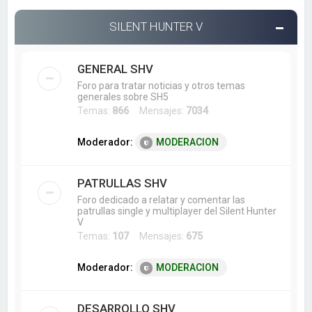
SILENT HUNTER V
GENERAL SHV
Foro para tratar noticias y otros temas
generales sobre SH5
Temas:
866
Mensajes:
7034
Moderador:
MODERACION
PATRULLAS SHV
Foro dedicado a relatar y comentar las
patrullas single y multiplayer del Silent Hunter
V
Temas:
107
Mensajes:
675
Moderador:
MODERACION
DESARROLLO SHV