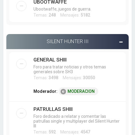
UBOOTWAFFE
Ubootwaffe, juegos de guerra.
Temas:
248
Mensajes:
5182
SILENT HUNTER III
GENERAL SHIII
Foro para tratar noticias y otros temas
generales sobre SH3
Temas:
3498
Mensajes:
30050
Moderador:
MODERACION
PATRULLAS SHIII
Foro dedicado a relatar y comentar las
patrullas single y multiplayer del Silent Hunter
III
Temas:
592
Mensajes:
4547