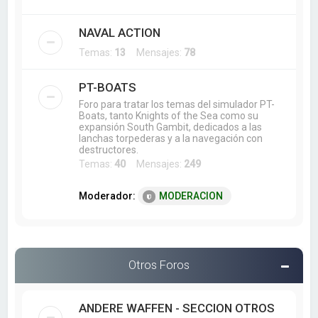
NAVAL ACTION
Temas:
13
Mensajes:
78
PT-BOATS
Foro para tratar los temas del simulador PT-
Boats, tanto Knights of the Sea como su
expansión South Gambit, dedicados a las
lanchas torpederas y a la navegación con
destructores.
Temas:
40
Mensajes:
249
Moderador:
MODERACION
Otros Foros
ANDERE WAFFEN - SECCION OTROS