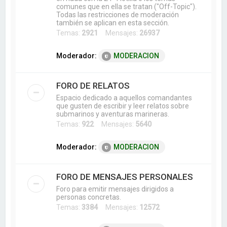
comunes que en ella se tratan ("Off-Topic").
Todas las restricciones de moderación
también se aplican en esta sección.
Temas:
2921
Mensajes:
26937
Moderador:
MODERACION
FORO DE RELATOS
Espacio dedicado a aquellos comandantes
que gusten de escribir y leer relatos sobre
submarinos y aventuras marineras.
Temas:
922
Mensajes:
5640
Moderador:
MODERACION
FORO DE MENSAJES PERSONALES
Foro para emitir mensajes dirigidos a
personas concretas.
Temas:
3384
Mensajes:
12572