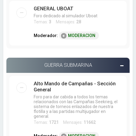
GENERAL UBOAT
Foro dedicado al simulador Uboat
Temas:
3
Mensajes:
28
Moderador:
MODERACION
GUERRA SUBMARINA
Alto Mando de Campañas - Sección
General
Foro para dar cabida a todos los temas
relacionados con las Campañas Seekrieg, el
sistema de torneos enlazados de nuestra
flotilla y a las partidas multijugador en
general.
Temas:
1721
Mensajes:
11662