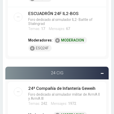
ESCUADRÓN 24F IL2-BOS
Foro dedicado al simulador IL2- Battle of
Stalingrad
Temas:
17
Mensajes:
67
Moderadores:
MODERACION
ESQ24F
24 CIG
24ª Compañía de Infantería Geweih
Foro dedicado al simulador militar de ArmA II
y ArmA III
Temas:
242
Mensajes:
1972