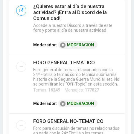
a
¿Quieres estar al día de nuestra
r
actividad? ¡Entra al Discord de la
Comunidad!
Accede a nuestro Discord a través de este
foro y ponte al día de nuestra actividad
Moderador:
MODERACION
FORO GENERAL TEMATICO
Foro general de temas relacionados con la
24ª Flotilla o temas como técnica submarina,
historia de la Segunda Guerra Mundial, etc. No
se permitiran los "Off-Topic" en esta sección.
Temas:
16249
Mensajes:
177827
Moderador:
MODERACION
FORO GENERAL NO-TEMATICO
Foro para discusión de temas no relacionados
en nada con la 24ª Flotilla o los temas