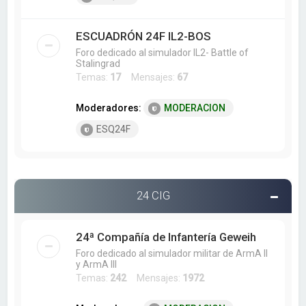
ESCUADRÓN 24F IL2-BOS
Foro dedicado al simulador IL2- Battle of
Stalingrad
Temas:
17
Mensajes:
67
Moderadores:
MODERACION
ESQ24F
24 CIG
24ª Compañía de Infantería Geweih
Foro dedicado al simulador militar de ArmA II
y ArmA III
Temas:
242
Mensajes:
1972