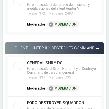
Foro dedicado al desarrollo de misiones y
modificaciones del Silent Hunter V
Temas:
372
Mensajes:
2497
Moderador:
MODERACION
SILENT HUNTER II Y DESTROYER COMMAND
GENERAL SHII Y DC
Foro dedicado al Silent Hunter 2 y al Destroyer
Command de caracter general
Temas:
137
Mensajes:
735
Moderador:
MODERACION
FORO DESTROYER SQUADRON
Foro general del Spanish Destroyer Squadron