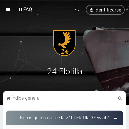
FAQ
Identificarse
24 Flotilla
B
Índice general
u
s
Foros generales de la 24th Flotilla "Geweih"
c