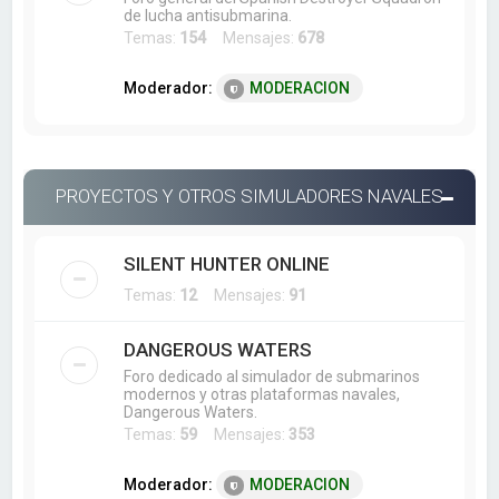
de lucha antisubmarina.
Temas:
154
Mensajes:
678
Moderador:
MODERACION
PROYECTOS Y OTROS SIMULADORES NAVALES
SILENT HUNTER ONLINE
Temas:
12
Mensajes:
91
DANGEROUS WATERS
Foro dedicado al simulador de submarinos
modernos y otras plataformas navales,
Dangerous Waters.
Temas:
59
Mensajes:
353
Moderador:
MODERACION