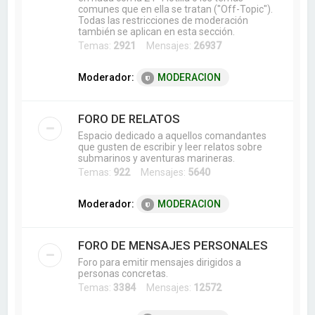
comunes que en ella se tratan ("Off-Topic").
Todas las restricciones de moderación
también se aplican en esta sección.
Temas:
2921
Mensajes:
26937
Moderador:
MODERACION
FORO DE RELATOS
Espacio dedicado a aquellos comandantes
que gusten de escribir y leer relatos sobre
submarinos y aventuras marineras.
Temas:
922
Mensajes:
5640
Moderador:
MODERACION
FORO DE MENSAJES PERSONALES
Foro para emitir mensajes dirigidos a
personas concretas.
Temas:
3384
Mensajes:
12572