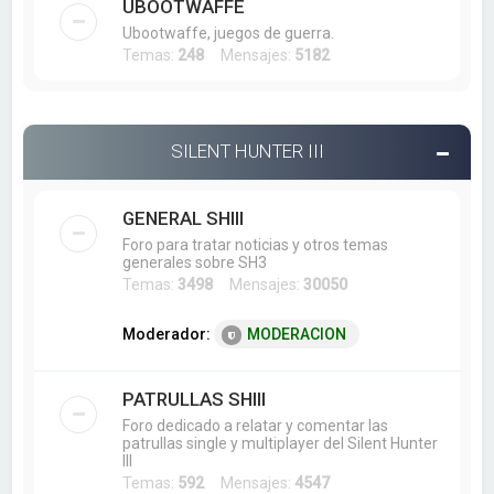
UBOOTWAFFE
Ubootwaffe, juegos de guerra.
Temas:
248
Mensajes:
5182
SILENT HUNTER III
GENERAL SHIII
Foro para tratar noticias y otros temas
generales sobre SH3
Temas:
3498
Mensajes:
30050
Moderador:
MODERACION
PATRULLAS SHIII
Foro dedicado a relatar y comentar las
patrullas single y multiplayer del Silent Hunter
III
Temas:
592
Mensajes:
4547