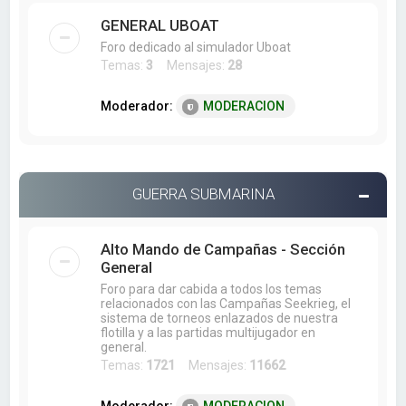
GENERAL UBOAT
Foro dedicado al simulador Uboat
Temas:
3
Mensajes:
28
Moderador:
MODERACION
GUERRA SUBMARINA
Alto Mando de Campañas - Sección
General
Foro para dar cabida a todos los temas
relacionados con las Campañas Seekrieg, el
sistema de torneos enlazados de nuestra
flotilla y a las partidas multijugador en
general.
Temas:
1721
Mensajes:
11662