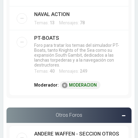
NAVAL ACTION
Temas:
13
Mensajes:
78
PT-BOATS
Foro para tratar los temas del simulador PT-
Boats, tanto Knights of the Sea como su
expansión South Gambit, dedicados a las
lanchas torpederas y a la navegación con
destructores.
Temas:
40
Mensajes:
249
Moderador:
MODERACION
Otros Foros
ANDERE WAFFEN - SECCION OTROS