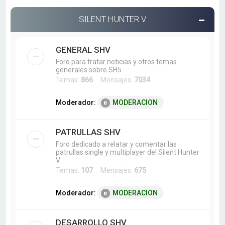
SILENT HUNTER V
GENERAL SHV
Foro para tratar noticias y otros temas
generales sobre SH5
Temas:
866
Mensajes:
7034
Moderador:
MODERACION
PATRULLAS SHV
Foro dedicado a relatar y comentar las
patrullas single y multiplayer del Silent Hunter
V
Temas:
107
Mensajes:
675
Moderador:
MODERACION
DESARROLLO SHV