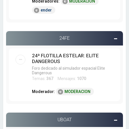
Moderadores:
MODERACION
ender
24FE
24ª FLOTILLA ESTELAR: ELITE
DANGEROUS
Foro dedicado al simulador espacial Elite
Dangerous
Temas:
367
Mensajes:
1070
Moderador:
MODERACION
UBOAT