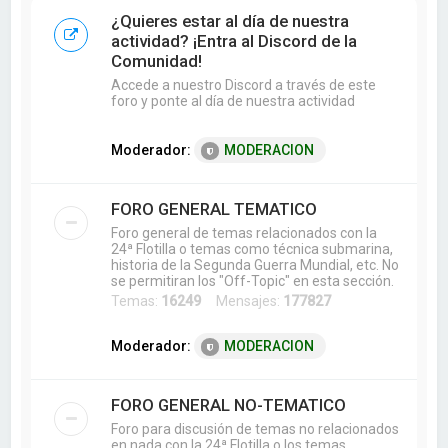
a
¿Quieres estar al día de nuestra
r
actividad? ¡Entra al Discord de la
Comunidad!
Accede a nuestro Discord a través de este
foro y ponte al día de nuestra actividad
Moderador:
MODERACION
FORO GENERAL TEMATICO
Foro general de temas relacionados con la
24ª Flotilla o temas como técnica submarina,
historia de la Segunda Guerra Mundial, etc. No
se permitiran los "Off-Topic" en esta sección.
Temas:
16249
Mensajes:
177827
Moderador:
MODERACION
FORO GENERAL NO-TEMATICO
Foro para discusión de temas no relacionados
en nada con la 24ª Flotilla o los temas