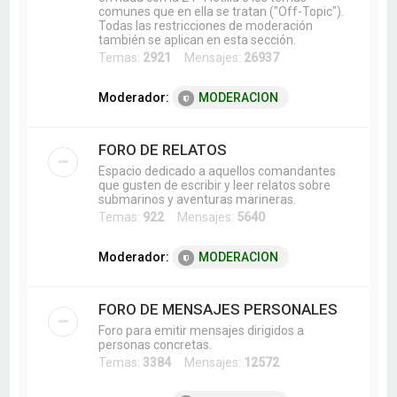
comunes que en ella se tratan ("Off-Topic").
Todas las restricciones de moderación
también se aplican en esta sección.
Temas:
2921
Mensajes:
26937
Moderador:
MODERACION
FORO DE RELATOS
Espacio dedicado a aquellos comandantes
que gusten de escribir y leer relatos sobre
submarinos y aventuras marineras.
Temas:
922
Mensajes:
5640
Moderador:
MODERACION
FORO DE MENSAJES PERSONALES
Foro para emitir mensajes dirigidos a
personas concretas.
Temas:
3384
Mensajes:
12572