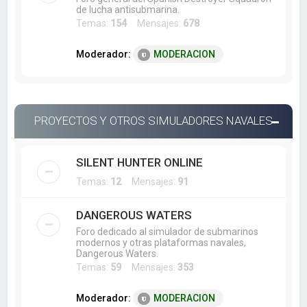
de lucha antisubmarina.
Temas:
154
Mensajes:
678
Moderador:
MODERACION
PROYECTOS Y OTROS SIMULADORES NAVALES
SILENT HUNTER ONLINE
Temas:
12
Mensajes:
91
DANGEROUS WATERS
Foro dedicado al simulador de submarinos
modernos y otras plataformas navales,
Dangerous Waters.
Temas:
59
Mensajes:
353
Moderador:
MODERACION