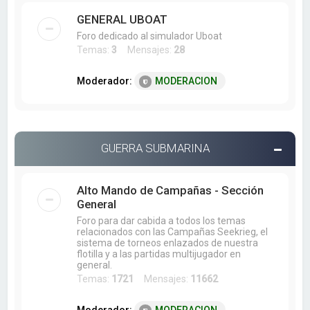
GENERAL UBOAT
Foro dedicado al simulador Uboat
Temas:
3
Mensajes:
28
Moderador:
MODERACION
GUERRA SUBMARINA
Alto Mando de Campañas - Sección
General
Foro para dar cabida a todos los temas
relacionados con las Campañas Seekrieg, el
sistema de torneos enlazados de nuestra
flotilla y a las partidas multijugador en
general.
Temas:
1721
Mensajes:
11662