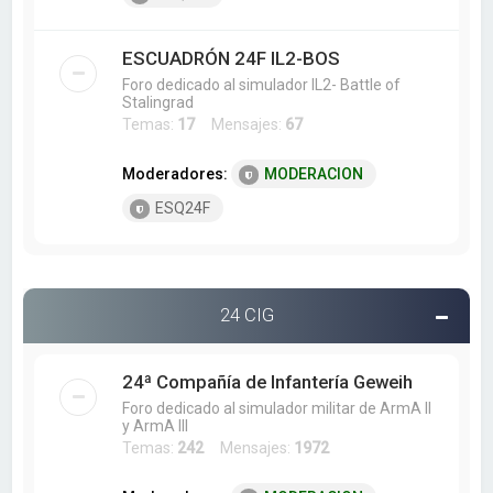
ESCUADRÓN 24F IL2-BOS
Foro dedicado al simulador IL2- Battle of
Stalingrad
Temas:
17
Mensajes:
67
Moderadores:
MODERACION
ESQ24F
24 CIG
24ª Compañía de Infantería Geweih
Foro dedicado al simulador militar de ArmA II
y ArmA III
Temas:
242
Mensajes:
1972