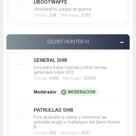
UBOOTWAFFE
Ubootwaffe, juegos de guerra.
Temas:
248
Mensajes:
5182
SILENT HUNTER III
GENERAL SHIII
Foro para tratar noticias y otros temas
generales sobre SH3
Temas:
3498
Mensajes:
30050
Moderador:
MODERACION
PATRULLAS SHIII
Foro dedicado a relatar y comentar las
patrullas single y multiplayer del Silent Hunter
III
Temas:
592
Mensajes:
4547