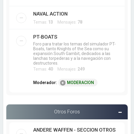
NAVAL ACTION
Temas:
13
Mensajes:
78
PT-BOATS
Foro para tratar los temas del simulador PT-
Boats, tanto Knights of the Sea como su
expansión South Gambit, dedicados a las
lanchas torpederas y a la navegación con
destructores.
Temas:
40
Mensajes:
249
Moderador:
MODERACION
Otros Foros
ANDERE WAFFEN - SECCION OTROS