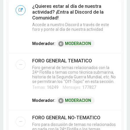
a
¿Quieres estar al día de nuestra
r
actividad? ¡Entra al Discord de la
Comunidad!
Accede a nuestro Discord a través de este
foro y ponte al día de nuestra actividad
Moderador:
MODERACION
FORO GENERAL TEMATICO
Foro general de temas relacionados con la
24ª Flotilla o temas como técnica submarina,
historia de la Segunda Guerra Mundial, etc. No
se permitiran los "Off-Topic" en esta sección.
Temas:
16249
Mensajes:
177827
Moderador:
MODERACION
FORO GENERAL NO-TEMATICO
Foro para discusión de temas no relacionados
en nada con la 24ª Flotilla o los temas