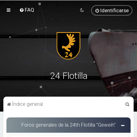
FAQ
Identificarse
24 Flotilla
B
Índice general
u
s
Foros generales de la 24th Flotilla "Geweih"
c