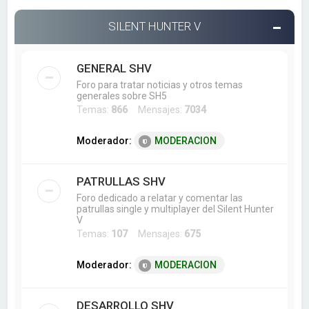
SILENT HUNTER V
GENERAL SHV
Foro para tratar noticias y otros temas
generales sobre SH5
Temas:
866
Mensajes:
7034
Moderador:
MODERACION
PATRULLAS SHV
Foro dedicado a relatar y comentar las
patrullas single y multiplayer del Silent Hunter
V
Temas:
107
Mensajes:
675
Moderador:
MODERACION
DESARROLLO SHV