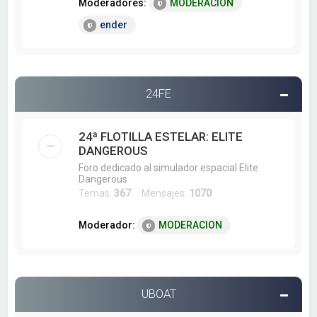
Moderadores:
MODERACION
ender
24FE
24ª FLOTILLA ESTELAR: ELITE
DANGEROUS
Foro dedicado al simulador espacial Elite
Dangerous
Temas:
367
Mensajes:
1070
Moderador:
MODERACION
UBOAT