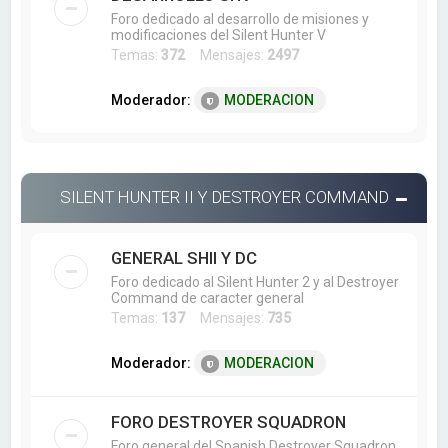
Foro dedicado al desarrollo de misiones y
modificaciones del Silent Hunter V
Temas:
372
Mensajes:
2497
Moderador:
MODERACION
SILENT HUNTER II Y DESTROYER COMMAND
GENERAL SHII Y DC
Foro dedicado al Silent Hunter 2 y al Destroyer
Command de caracter general
Temas:
137
Mensajes:
735
Moderador:
MODERACION
FORO DESTROYER SQUADRON
Foro general del Spanish Destroyer Squadron