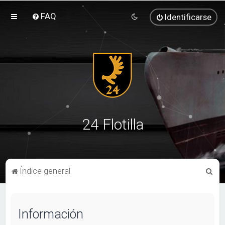
FAQ
Identificarse
24 Flotilla
B
Índice general
u
s
Información
c