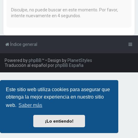
a
r
Disculpe, no puede buscar en este momento. Por favor,
intente nuevamente en 4 segundos.
Índice general
Powered by
phpBB
™
• Design by
PlanetStyles
Traducción al español por
phpBB España
Este sitio web utiliza cookies para asegurar que
obtenga la mejor experiencia en nuestro sitio
web.
Saber más
¡Lo entiendo!