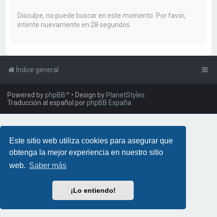
a
r
Disculpe, no puede buscar en este momento. Por favor,
intente nuevamente en 28 segundos.
Índice general
Powered by
phpBB
™
• Design by
PlanetStyles
Traducción al español por
phpBB España
Este sitio web utiliza cookies para asegurar que
obtenga la mejor experiencia en nuestro sitio
web.
Saber más
¡Lo entiendo!