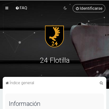
FAQ
Identificarse
24 Flotilla
B
Índice general
u
s
Información
c