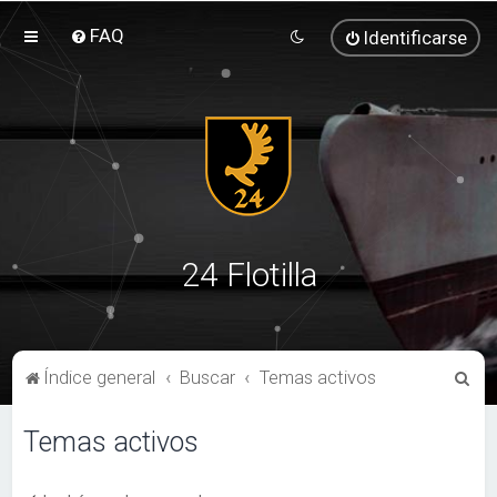
FAQ
Identificarse
24 Flotilla
B
Índice general
Buscar
Temas activos
u
Temas activos
s
c