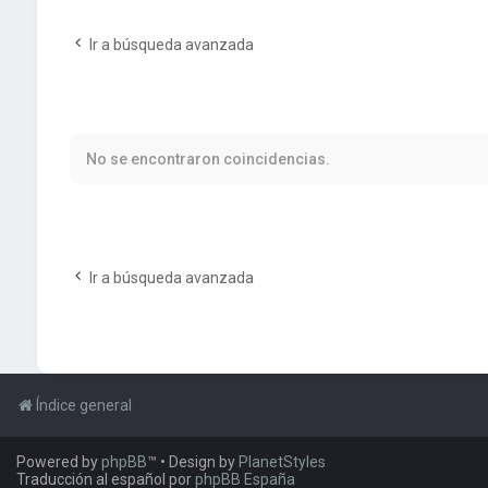
Ir a búsqueda avanzada
No se encontraron coincidencias.
Ir a búsqueda avanzada
Índice general
Powered by
phpBB
™
• Design by
PlanetStyles
Traducción al español por
phpBB España