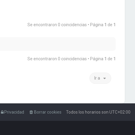
Se encontraron 0 coincidencias • Página
1
de
1
Se encontraron 0 coincidencias • Página
1
de
1
Ir a
Privacidad
Borrar cookies
Todos los horarios son
UTC+02:00