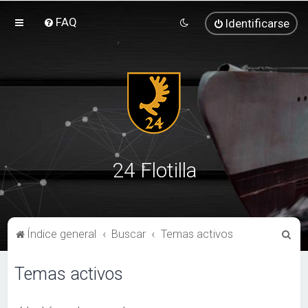
FAQ
Identificarse
24 Flotilla
B
Índice general
Buscar
Temas activos
u
Temas activos
s
c