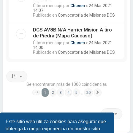
Último mensaje por
Chunen
«
24 Mar 2021
14:07
Publicado en
Convocatoria de Misiones DCS
DCS AV8B N/A Harrier Mision A tiro
de Piedra (Mapa Caucaso)
Último mensaje por
Chunen
«
24 Mar 2021
14:00
Publicado en
Convocatoria de Misiones DCS
Se encontraron más de 1000 coincidencias
1
…
2
3
4
5
20
Página
1
de
20
Siguiente
Ir a
Este sitio web utiliza cookies para asegurar que
obtenga la mejor experiencia en nuestro sitio