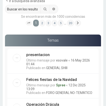
a
Ir a búsqueda avanzada
r
Buscar
Búsqueda avanzada
Se encontraron más de 1000 coincidencias
1
…
2
3
4
5
20
Página
1
de
20
Siguiente
Temas
presentacion
Último mensaje por
esovale
«
16 May 2026
01:44
Publicado en
GENERAL SHIII
Felices fiestas de la Navidad
Último mensaje por
Spree
«
12 Dic 2025
13:09
Publicado en
FORO GENERAL NO-TEMATICO
Operación Drácula