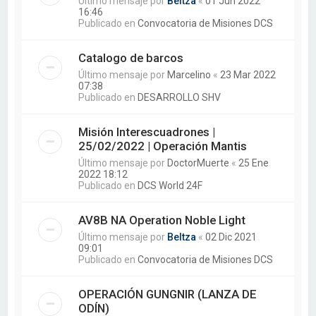
Último mensaje por
Beltza
«
01 Jun 2022
16:46
Publicado en
Convocatoria de Misiones DCS
Catalogo de barcos
Último mensaje por
Marcelino
«
23 Mar 2022
07:38
Publicado en
DESARROLLO SHV
Misión Interescuadrones |
25/02/2022 | Operación Mantis
Último mensaje por
DoctorMuerte
«
25 Ene
2022 18:12
Publicado en
DCS World 24F
AV8B NA Operation Noble Light
Último mensaje por
Beltza
«
02 Dic 2021
09:01
Publicado en
Convocatoria de Misiones DCS
OPERACIÓN GUNGNIR (LANZA DE
ODÍN)