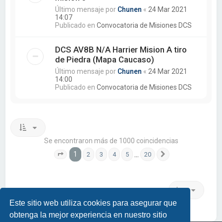
Último mensaje por
Chunen
«
24 Mar 2021
14:07
Publicado en
Convocatoria de Misiones DCS
DCS AV8B N/A Harrier Mision A tiro
de Piedra (Mapa Caucaso)
Último mensaje por
Chunen
«
24 Mar 2021
14:00
Publicado en
Convocatoria de Misiones DCS
Se encontraron más de 1000 coincidencias
1
…
2
3
4
5
20
Página
1
de
20
Siguiente
Ir a
Este sitio web utiliza cookies para asegurar que
obtenga la mejor experiencia en nuestro sitio