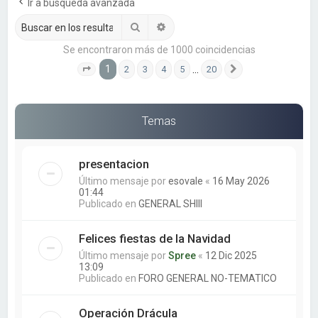
a
Ir a búsqueda avanzada
r
Buscar
Búsqueda avanzada
Se encontraron más de 1000 coincidencias
1
…
2
3
4
5
20
Página
1
de
20
Siguiente
Temas
presentacion
Último mensaje por
esovale
«
16 May 2026
01:44
Publicado en
GENERAL SHIII
Felices fiestas de la Navidad
Último mensaje por
Spree
«
12 Dic 2025
13:09
Publicado en
FORO GENERAL NO-TEMATICO
Operación Drácula