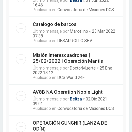
Último mensaje por
Beltza
«
01 Jun 2022
16:46
Publicado en
Convocatoria de Misiones DCS
Catalogo de barcos
Último mensaje por
Marcelino
«
23 Mar 2022
07:38
Publicado en
DESARROLLO SHV
Misión Interescuadrones |
25/02/2022 | Operación Mantis
Último mensaje por
DoctorMuerte
«
25 Ene
2022 18:12
Publicado en
DCS World 24F
AV8B NA Operation Noble Light
Último mensaje por
Beltza
«
02 Dic 2021
09:01
Publicado en
Convocatoria de Misiones DCS
OPERACIÓN GUNGNIR (LANZA DE
ODÍN)