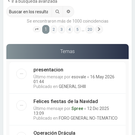
a
Ir a búsqueda avanzada
r
Buscar
Búsqueda avanzada
Se encontraron más de 1000 coincidencias
1
…
2
3
4
5
20
Página
1
de
20
Siguiente
Temas
presentacion
Último mensaje por
esovale
«
16 May 2026
01:44
Publicado en
GENERAL SHIII
Felices fiestas de la Navidad
Último mensaje por
Spree
«
12 Dic 2025
13:09
Publicado en
FORO GENERAL NO-TEMATICO
Operación Drácula