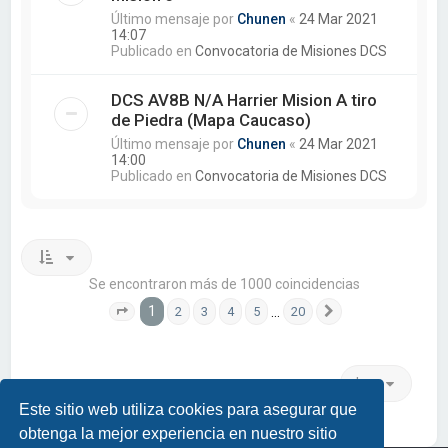
Último mensaje por
Chunen
«
24 Mar 2021
14:07
Publicado en
Convocatoria de Misiones DCS
DCS AV8B N/A Harrier Mision A tiro
de Piedra (Mapa Caucaso)
Último mensaje por
Chunen
«
24 Mar 2021
14:00
Publicado en
Convocatoria de Misiones DCS
Se encontraron más de 1000 coincidencias
1
…
2
3
4
5
20
Página
1
de
20
Siguiente
Ir a
Este sitio web utiliza cookies para asegurar que
obtenga la mejor experiencia en nuestro sitio