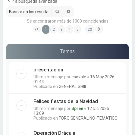
a
Ir a búsqueda avanzada
r
Buscar
Búsqueda avanzada
Se encontraron más de 1000 coincidencias
1
…
2
3
4
5
20
Página
1
de
20
Siguiente
Temas
presentacion
Último mensaje por
esovale
«
16 May 2026
01:44
Publicado en
GENERAL SHIII
Felices fiestas de la Navidad
Último mensaje por
Spree
«
12 Dic 2025
13:09
Publicado en
FORO GENERAL NO-TEMATICO
Operación Drácula