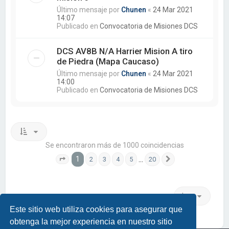
Último mensaje por
Chunen
«
24 Mar 2021
14:07
Publicado en
Convocatoria de Misiones DCS
DCS AV8B N/A Harrier Mision A tiro
de Piedra (Mapa Caucaso)
Último mensaje por
Chunen
«
24 Mar 2021
14:00
Publicado en
Convocatoria de Misiones DCS
Se encontraron más de 1000 coincidencias
1
…
2
3
4
5
20
Página
1
de
20
Siguiente
Ir a
Este sitio web utiliza cookies para asegurar que
obtenga la mejor experiencia en nuestro sitio