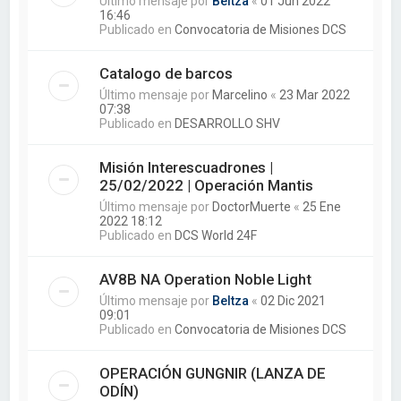
Último mensaje por
Beltza
«
01 Jun 2022
16:46
Publicado en
Convocatoria de Misiones DCS
Catalogo de barcos
Último mensaje por
Marcelino
«
23 Mar 2022
07:38
Publicado en
DESARROLLO SHV
Misión Interescuadrones |
25/02/2022 | Operación Mantis
Último mensaje por
DoctorMuerte
«
25 Ene
2022 18:12
Publicado en
DCS World 24F
AV8B NA Operation Noble Light
Último mensaje por
Beltza
«
02 Dic 2021
09:01
Publicado en
Convocatoria de Misiones DCS
OPERACIÓN GUNGNIR (LANZA DE
ODÍN)