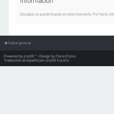
Información
Disculpe, no puede buscar en este momento. Por favor, i
Índice general
Powered by
phpBB
™
• Design by
PlanetStyles
Traducción al español por
phpBB España