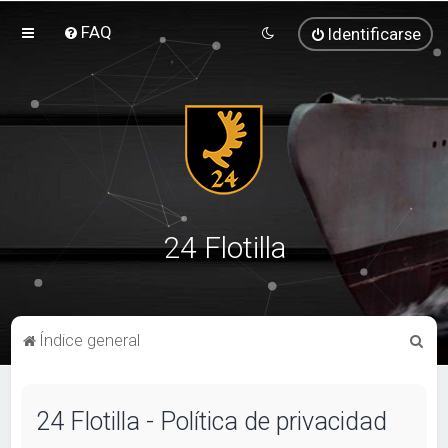
FAQ
Identificarse
24 Flotilla
B
Índice general
u
s
24 Flotilla - Política de privacidad
c