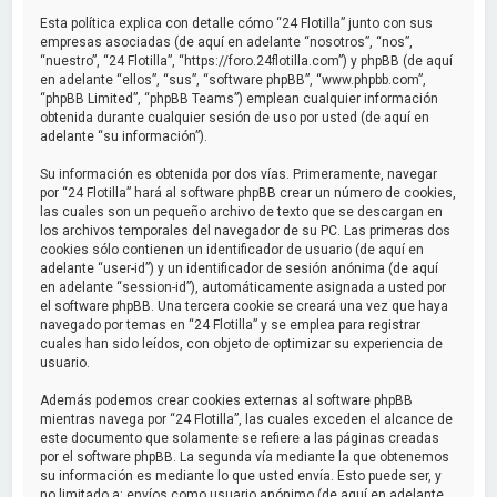
a
Esta política explica con detalle cómo “24 Flotilla” junto con sus
r
empresas asociadas (de aquí en adelante “nosotros”, “nos”,
“nuestro”, “24 Flotilla”, “https://foro.24flotilla.com”) y phpBB (de aquí
en adelante “ellos”, “sus”, “software phpBB”, “www.phpbb.com”,
“phpBB Limited”, “phpBB Teams”) emplean cualquier información
obtenida durante cualquier sesión de uso por usted (de aquí en
adelante “su información”).
Su información es obtenida por dos vías. Primeramente, navegar
por “24 Flotilla” hará al software phpBB crear un número de cookies,
las cuales son un pequeño archivo de texto que se descargan en
los archivos temporales del navegador de su PC. Las primeras dos
cookies sólo contienen un identificador de usuario (de aquí en
adelante “user-id”) y un identificador de sesión anónima (de aquí
en adelante “session-id”), automáticamente asignada a usted por
el software phpBB. Una tercera cookie se creará una vez que haya
navegado por temas en “24 Flotilla” y se emplea para registrar
cuales han sido leídos, con objeto de optimizar su experiencia de
usuario.
Además podemos crear cookies externas al software phpBB
mientras navega por “24 Flotilla”, las cuales exceden el alcance de
este documento que solamente se refiere a las páginas creadas
por el software phpBB. La segunda vía mediante la que obtenemos
su información es mediante lo que usted envía. Esto puede ser, y
no limitado a: envíos como usuario anónimo (de aquí en adelante