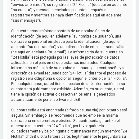
“envíos anónimos”), su registro en “24 Flotilla” (de aquí en adelante
“su cuenta”) y mensajes enviados por usted después de
registrarse y mientras se haya identificado (de aquí en adelante
“sus mensajes”).
Su cuenta como mínimo constará de un nombre único de
identificación (de aquí en adelante “su nombre de usuario”), una
contraseña personal empleada para la identificación (de aquí en
adelante “su contraseña”) y una dirección de email personal válida
(de aquí en adelante “su email”). La información de su cuenta en
“24 Flotilla” está protegida por las leyes de protección de datos
aplicables en el país en el que estamos instalados. Cualquier
información más allá de su nombre de usuario, su contraseña y su
dirección de e-mail requerida por “24 Flotilla” durante el proceso de
registro será obligatoria u opcional, según el criterio de “24 Flotilla”.
En cualquier caso, usted tiene la opción de qué información en su
cuenta será públicamente exhibida. Además, en su cuenta, usted
tiene la opción de activar o desactivar los emails generados
automáticamente por el software phpBB.
Su contraseña está encriptada (cifrado de una vía) por lo tanto está
segura. Sin embargo, se recomienda que no emplee la misma
contraseña en diferentes websites. Su contraseña garantiza el
acceso a su cuenta en “24 Flotilla”, por favor guárdela
cuidadosamente y bajo ninguna circunstancia ningún miembro “24
Flotilla”, phpBB u otra tercera parte, legítimamente le preguntará su